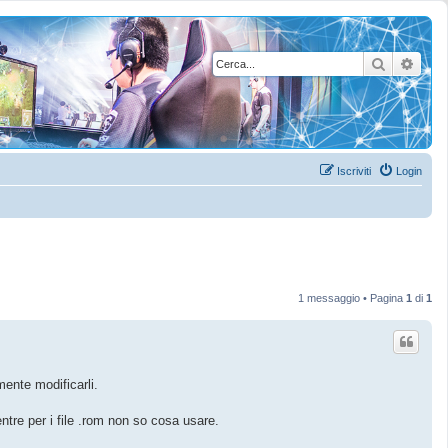
Cerca
Rice
Iscriviti
Login
1 messaggio • Pagina
1
di
1
ente modificarli.
tre per i file .rom non so cosa usare.