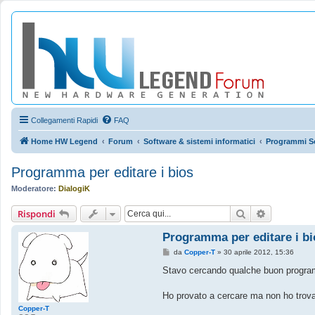
Collegamenti Rapidi
FAQ
Home HW Legend
Forum
Software & sistemi informatici
Programmi So
Programma per editare i bios
Moderatore:
DialogiK
Cerca
Ricerca av
Rispondi
Programma per editare i bi
M
da
Copper-T
»
30 aprile 2012, 15:36
e
s
Stavo cercando qualche buon programm
s
a
g
Ho provato a cercare ma non ho trovat
g
Copper-T
i