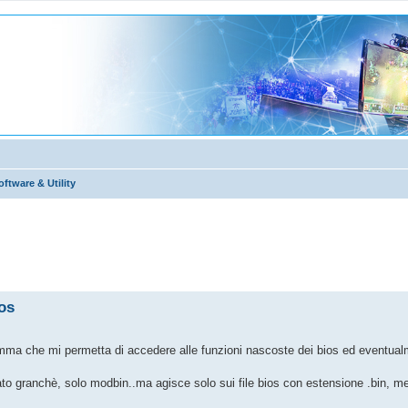
ftware & Utility
anzata
os
a che mi permetta di accedere alle funzioni nascoste dei bios ed eventualm
o granchè, solo modbin..ma agisce solo sui file bios con estensione .bin, men