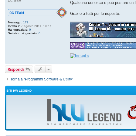
OC Team
o
Qualcuno conosce o può postare un l
Grazie a tutti per le risposte.
Messaggi:
172
Iscritto il:
7 agosto 2011, 10:57
Ha ringraziato:
0
Sei stato ringraziato:
0
Rispondi
Torna a “Programmi Software & Utility”
SITI HW LEGEND