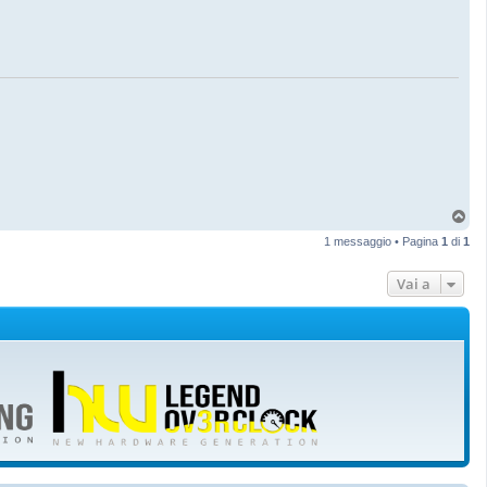
T
o
1 messaggio • Pagina
1
di
1
p
Vai a