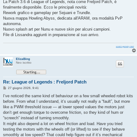
s
La Patch 3.6 di League of Legends, nota come Freljord Patch, è
s
finalmente disponibile. Ecco le principali novità:
a
g
Rework grafico e gameplay per Sejuani e Trundle.
g
Nuova mappa Howling Abyss, dedicata all'ARAM, ora modalità PvP
i
o
autonoma.
Nuovo splash art per Nunu e nuove skin per alcuni campioni.
File di Lissandra aggiunti in preparazione al suo arrivo.
scratch geometry dash
ElizaBing
Neo iscritto
Re: League of Legends : Freljord Patch
M
27 giugno 2026, 9:41
e
s
I’ve noticed the same kind of behaviour on a few small wheeled robot kits
s
before. From what I understand, it’s usually not really a “fault”, but more
a
g
like a PWM threshold issue — at lower speed values the motors just
g
don’t get enough torque to overcome friction, so they kind of hum or
i
o
“screech” instead of turning smoothly.
It might also depend a lot on wheel friction and load. Have you tried
testing the motors with the wheels off (or lifted) to see if they behave
smoothly at low speed? That could help figure out if it’s mechanical