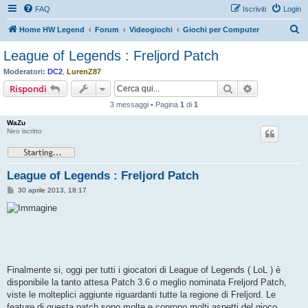
FAQ
Iscriviti
Login
C
Home HW Legend
Forum
Videogiochi
Giochi per Computer
e
League of Legends : Freljord Patch
r
Moderatori:
DC2
,
LurenZ87
c
Cerca
Ricerca avan
Rispondi
a
3 messaggi • Pagina
1
di
1
WaZu
Neo iscritto
League of Legends : Freljord Patch
M
30 aprile 2013, 18:17
e
s
s
a
g
g
i
o
Finalmente si, oggi per tutti i giocatori di League of Legends ( LoL ) è
disponibile la tanto attesa Patch 3.6 o meglio nominata Freljord Patch,
viste le molteplici aggiunte riguardanti tutte la regione di Freljord. Le
feature di questa patch sono molte e coprono molti aspetti del gioco.