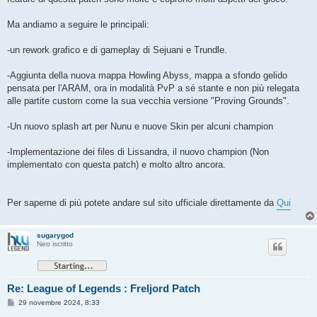
Ma andiamo a seguire le principali:
-un rework grafico e di gameplay di Sejuani e Trundle.
-Aggiunta della nuova mappa Howling Abyss, mappa a sfondo gelido
pensata per l'ARAM, ora in modalità PvP a sé stante e non più relegata
alle partite custom come la sua vecchia versione "Proving Grounds".
-Un nuovo splash art per Nunu e nuove Skin per alcuni champion
-Implementazione dei files di Lissandra, il nuovo champion (Non
implementato con questa patch) e molto altro ancora.
Per saperne di più potete andare sul sito ufficiale direttamente da
Qui
sugarygod
Neo iscritto
Re: League of Legends : Freljord Patch
M
29 novembre 2024, 8:33
e