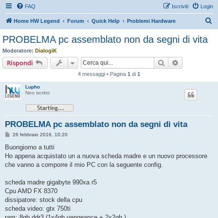
FAQ
Iscriviti
Login
C
Home HW Legend
Forum
Quick Help
Problemi Hardware
e
PROBELMA pc assemblato non da segni di vita
r
Moderatore:
DialogiK
c
Cerca
Ricerca avan
Rispondi
a
4 messaggi • Pagina
1
di
1
Lupho
Neo iscritto
PROBELMA pc assemblato non da segni di vita
M
26 febbraio 2016, 10:20
e
s
Buongiorno a tutti
s
Ho appena acquistato un a nuova scheda madre e un nuovo processore
a
g
che vanno a comporre il mio PC con la seguente config.
g
i
o
scheda madre gigabyte 990xa r5
Cpu AMD FX 8370
dissipatore: stock della cpu
scheda video: gtx 750ti
ram: 8gb ddr3 (1x4gb vengeance + 2x2gb )