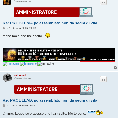
Amministratore
Re: PROBELMA pc assemblato non da segni di vita
M
27 febbraio 2016, 20:05
e
s
meno male che hai risolto..
s
a
g
g
i
o
djlegend
Amministratore
Re: PROBELMA pc assemblato non da segni di vita
M
27 febbraio 2016, 20:42
e
s
Ottimo. Leggo solo adesso che hai risolto. Molto bene.
s
a