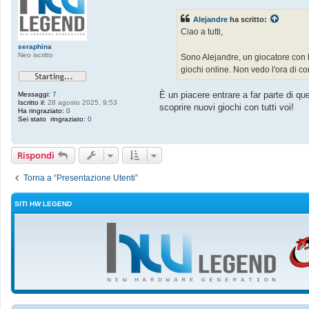
s
j
s
l
Alejandre
ha scritto:
a
e
g
Ciao a tutti,
g
g
e
i
seraphina
n
o
Neo iscritto
Sono Alejandre, un giocatore con l
d
giochi online. Non vedo l'ora di co
È un piacere entrare a far parte di qu
Messaggi:
7
Iscritto il:
28 agosto 2025, 9:53
scoprire nuovi giochi con tutti voi!
Ha ringraziato:
0
Sei stato ringraziato:
0
Rispondi
Torna a “Presentazione Utenti”
SITI HW LEGEND