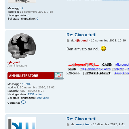
Messaggi:
2
Iscritto il:
13 settembre 2023, 7:38
Ha ringraziato:
0
Sei stato ringraziato:
0
Re: Ciao a tutti
M
da
djlegend
»
15 settembre 2023, 10:36
e
s
Ben arrivato tra noi.
s
a
g
g
djlegend
i
..::djlegend*[PC]::..
CASE:
Microcoo
Amministratore
o
VGA:
3x Gainward GTX480 1536 MB +
2707WFP
|
SCHEDA AUDIO:
Asus Xon
Messaggi:
52784
Iscritto il:
16 novembre 2010, 18:02
Località:
Italy - Treviso (TV)
Ha ringraziato:
1531 volte
Sei stato ringraziato:
390 volte
C
Contatta:
o
n
t
a
Re: Ciao a tutti
t
t
M
da
seraphina
»
18 dicembre 2025, 9:41
a
e
d