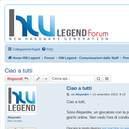
Collegamenti Rapidi
FAQ
Home HW Legend
Forum
HW Legend - Comunicazioni dallo Staff
Pre
Ciao a tutti
Cerca
Ricerca av
Rispondi
Ciao a tutti
M
da
Alejandre
»
13 settembre 2023, 8:13
e
s
Ciao a tutti,
s
a
g
Sono Alejandre, un giocatore con la pa
g
giochi online. Non vedo l'ora di condiv
Alejandre
i
Neo iscritto
o
Giocare in modo diverso
slot machine su www