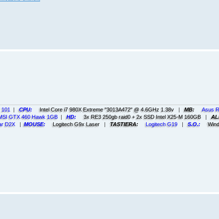
l 101
|
CPU:
Intel Core i7 980X Extreme "3013A472" @ 4.6GHz 1.38v
|
MB:
Asus R
 MSI GTX 460 Hawk 1GB
|
HD:
3x RE3 250gb raid0 + 2x SSD Intel X25-M 160GB
|
AL
ar D2X
|
MOUSE:
Logitech G9x Laser
|
TASTIERA:
Logitech G19
|
S.O.:
Wind