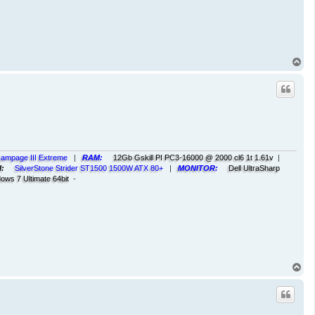
T
o
p
ampage III Extreme
|
RAM:
12Gb Gskill PI PC3-16000 @ 2000 cl6 1t 1.61v
|
I:
SilverStone Strider ST1500 1500W ATX 80+
|
MONITOR:
Dell UltraSharp
ows 7 Ultimate 64bit
-
T
o
p