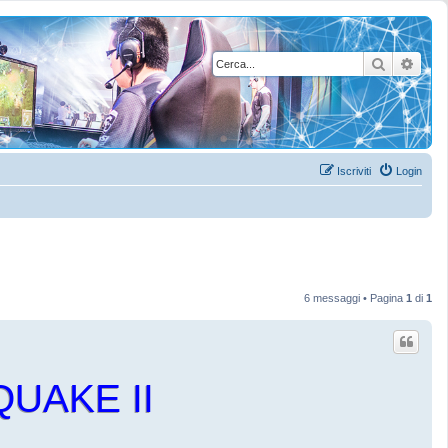
Cerca
Rice
Iscriviti
Login
6 messaggi • Pagina
1
di
1
UAKE II