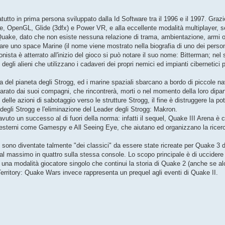
tutto in prima persona sviluppato dalla Id Software tra il 1996 e il 1997. Grazi
rie, OpenGL, Glide (3dfx) e Power VR, e alla eccellente modalità multiplayer, 
i Quake, dato che non esiste nessuna relazione di trama, ambientazione, armi o
nare uno space Marine (il nome viene mostrato nella biografia di uno dei pers
nista è atterrato all'inizio del gioco si può notare il suo nome: Bitterman; n
 degli alieni che utilizzano i cadaveri dei propri nemici ed impianti cibernetic
rbita del pianeta degli Strogg, ed i marine spaziali sbarcano a bordo di piccole 
parato dai suoi compagni, che rincontrerà, morti o nel momento della loro dipart
delle azioni di sabotaggio verso le strutture Strogg, il fine è distruggere l
degli Strogg e l'eliminazione del Leader degli Strogg: Makron.
avuto un successo al di fuori della norma: infatti il sequel, Quake III Arena è
sterni come Gamespy e All Seeing Eye, che aiutano ed organizzano la ricerca di
ono diventate talmente "dei classici" da essere state ricreate per Quake 3 da
al massimo in quattro sulla stessa console. Lo scopo principale è di uccidere più
una modalità giocatore singolo che continui la storia di Quake 2 (anche se alc
rritory: Quake Wars invece rappresenta un prequel agli eventi di Quake II.