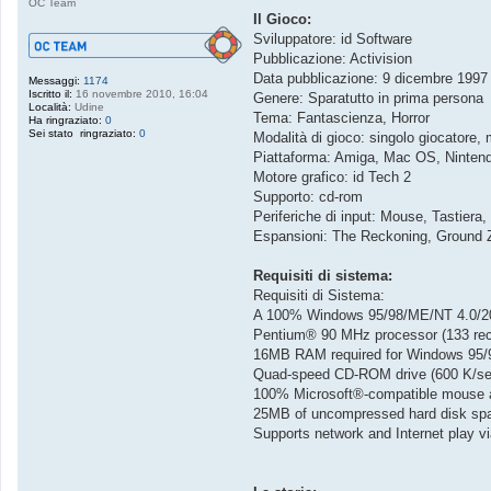
OC Team
o
Il Gioco:
Sviluppatore: id Software
Pubblicazione: Activision
Data pubblicazione: 9 dicembre 1997
Messaggi:
1174
Iscritto il:
16 novembre 2010, 16:04
Genere: Sparatutto in prima persona
Località:
Udine
Tema: Fantascienza, Horror
Ha ringraziato:
0
Sei stato ringraziato:
0
Modalità di gioco: singolo giocatore, 
Piattaforma: Amiga, Mac OS, Nintend
Motore grafico: id Tech 2
Supporto: cd-rom
Periferiche di input: Mouse, Tastier
Espansioni: The Reckoning, Ground Z
Requisiti di sistema:
Requisiti di Sistema:
A 100% Windows 95/98/ME/NT 4.0/2000
Pentium® 90 MHz processor (133 rec
16MB RAM required for Windows 95/98
Quad-speed CD-ROM drive (600 K/sec.
100% Microsoft®-compatible mouse a
25MB of uncompressed hard disk spac
Supports network and Internet play 