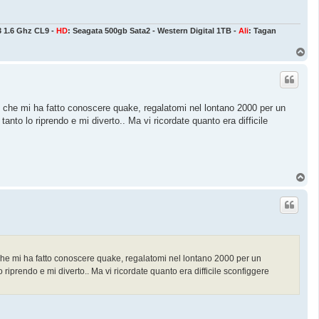
3 1.6 Ghz CL9 -
HD
: Seagata 500gb Sata2 - Western Digital 1TB -
Ali
: Tagan
T
o
p
lo che mi ha fatto conoscere quake, regalatomi nel lontano 2000 per un
nto lo riprendo e mi diverto.. Ma vi ricordate quanto era difficile
T
o
p
o che mi ha fatto conoscere quake, regalatomi nel lontano 2000 per un
iprendo e mi diverto.. Ma vi ricordate quanto era difficile sconfiggere