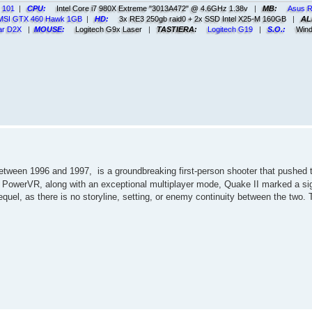
l 101
|
CPU:
Intel Core i7 980X Extreme "3013A472" @ 4.6GHz 1.38v
|
MB:
Asus R
 MSI GTX 460 Hawk 1GB
|
HD:
3x RE3 250gb raid0 + 2x SSD Intel X25-M 160GB
|
AL
ar D2X
|
MOUSE:
Logitech G9x Laser
|
TASTIERA:
Logitech G19
|
S.O.:
Wind
between 1996 and 1997,
is a groundbreaking first-person shooter that pushed
 PowerVR, along with an exceptional multiplayer mode, Quake II marked a signi
t sequel, as there is no storyline, setting, or enemy continuity between the tw