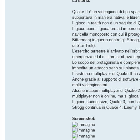
La storia:
Quake II è un videogioco di tipo spara
supportava in maniera nativa le libre
Il gioco in realtà non è un seguito d
Il gioco pone il giocatore ad imperso
navicella monoposto con cui il protago
Bitterman) in guerra contro gli Strogg,
di Star Trek).
L'esercito terrestre è arrivato nell'o
emergenza ed il militare si ritrova se
Lo scopo del protagonista è compiere 
impedire un attacco serio sul pianeta 
Il sistema multiplayer di Quake II ha 
Anche grazie al supporto di software e
molti videogiocatori.
Alcune mappe multiplayer di Quake 2 s
multiplayer non è online, ma si gioca 
Il gioco successivo, Quake 3, non ha 
Strogg continua in Quake 4. Enemy Te
Screenshot: