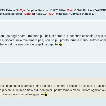
90FX Extreme3 -
Vga
: Sapphire Radeon HD5770 1024 -
Ram
: G.Skill RipJaws 2x4 DDR
CM Storm Enforcer -
Monitor
: Asus 21" -
S.O.
: Windows 7 Ultimate 64bit sp1.
d su uno degli sparatutto imho più belli di sempre. Il secondo episodio, è quel
a giocare sulla mia amata ps1, non ho più potuto farne a meno..Tuttora ogni ta
he lo vidi mi sembrava una gallina gigante
read su uno degli sparatutto imho più belli di sempre. Il secondo episodio, è quell
 giocare sulla mia amata ps1, non ho più potuto farne a meno..Tuttora ogni tanto lo r
i mi sembrava una gallina gigante