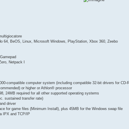
multigiocatore
o 64, BeOS, Linux, Microsoft Windows, PlayStation, Xbox 360, Zeebo
a, Gamepad
ero, Netpack I
-compatible computer system (including compatible 32-bit drivers for CD-RO
ommended) or higher or Athlon® processor
, 24MB required for all other supported operating systems
 sustained transfer rate)
nd driver
e for game files (Minimum Install), plus 45MB for the Windows swap file
via IPX and TCP/IP