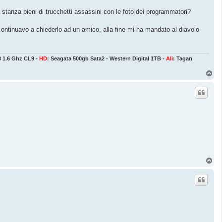
 stanza pieni di trucchetti assassini con le foto dei programmatori?
continuavo a chiederlo ad un amico, alla fine mi ha mandato al diavolo
3 1.6 Ghz CL9 -
HD
: Seagata 500gb Sata2 - Western Digital 1TB -
Ali
: Tagan
T
o
p
T
o
p