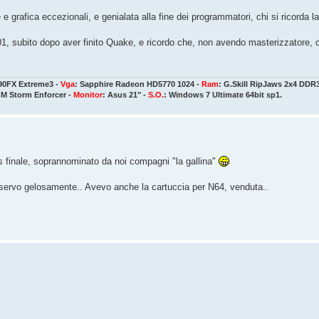
grafica eccezionali, e genialata alla fine dei programmatori, chi si ricorda la
001, subito dopo aver finito Quake, e ricordo che, non avendo masterizzatore, 
90FX Extreme3 -
Vga
: Sapphire Radeon HD5770 1024 -
Ram
: G.Skill RipJaws 2x4 DDR
CM Storm Enforcer -
Monitor
: Asus 21" -
S.O.
: Windows 7 Ultimate 64bit sp1.
ss finale, soprannominato da noi compagni "la gallina"
 conservo gelosamente.. Avevo anche la cartuccia per N64, venduta..