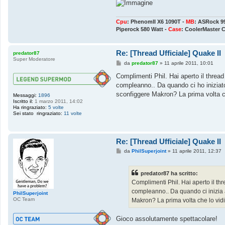
Cpu
: PhenomII X6 1090T -
MB
: ASRock 9
Piperock 580 Watt -
Case
: CoolerMaster 
Re: [Thread Ufficiale] Quake II
predator87
Super Moderatore
M
da
predator87
»
11 aprile 2011, 10:01
e
s
Complimenti Phil. Hai aperto il threa
s
compleanno.. Da quando ci ho iniziato 
a
g
sconfiggere Makron? La prima volta c
Messaggi:
1896
g
Iscritto il:
1 marzo 2011, 14:02
i
Ha ringraziato:
5 volte
o
Sei stato ringraziato:
11 volte
Re: [Thread Ufficiale] Quake II
M
da
PhilSuperjoint
»
11 aprile 2011, 12:37
e
s
s
predator87 ha scritto:
a
g
Complimenti Phil. Hai aperto il th
g
compleanno.. Da quando ci inizia a
i
PhilSuperjoint
o
OC Team
Makron? La prima volta che lo vid
Gioco assolutamente spettacolare!