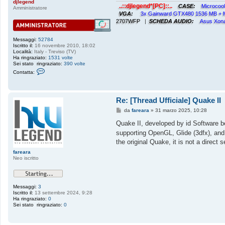
djlegend
i
..::djlegend*[PC]::..
CASE:
Microcoo
Amministratore
o
VGA:
3x Gainward GTX480 1536 MB +
2707WFP
|
SCHEDA AUDIO:
Asus Xon
Messaggi:
52784
Iscritto il:
16 novembre 2010, 18:02
Località:
Italy - Treviso (TV)
Ha ringraziato:
1531 volte
Sei stato ringraziato:
390 volte
C
Contatta:
o
n
t
a
Re: [Thread Ufficiale] Quake II
t
t
M
da
fareara
»
31 marzo 2025, 10:28
a
e
d
s
Quake II, developed by id Software 
j
s
l
supporting OpenGL, Glide (3dfx), and
a
e
g
the original Quake, it is not a direc
g
g
e
i
fareara
n
o
Neo iscritto
d
Messaggi:
3
Iscritto il:
13 settembre 2024, 9:28
Ha ringraziato:
0
Sei stato ringraziato:
0