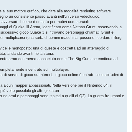
e al suo motore grafico, che oltre alla modalità rendering software
segnò un consistente passo avanti nell'universo videoludico.
 avversari: il nome è rimasto per motivi commerciali.
onaggi di Quake III Arena, identificato come Nathan Grunt; osservando la
el successivo gioco Quake 3 si ritrovano personaggi chiamati Grunt e
i per moltiplicarsi (una sorta di uomini macchina, possono ricordare i Borg
navicelle monoposto; una di queste è costretta ad un atterraggio di
ita, andando avanti nella storia.
a potente arma contraerea conosciuta come The Big Gun che continua ad
 completamente incentrato sul multiplayer.
 server di gioco su Internet, il gioco online è entrato nelle abitudini di
 alcuni mapper appassionati. Nella versione per il Nintendo 64, il
 volte possibile gli altri giocatori.
une armi e personaggi sono ispirati a quelli di Q2). La guerra fra umani e