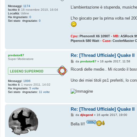
Messaggi:
1174
L'ambientazione è stupenda, musiche e 
Iscritto il:
16 novembre 2010, 16:04
Località:
Udine
Ha ringraziato:
0
L'ho giocato per la prima volta nel 2
Sei stato ringraziato:
0
Cpu
: PhenomII X6 1090T -
MB
: ASRock 9
Piperock 580 Watt -
Case
: CoolerMaster 
Re: [Thread Ufficiale] Quake II
predator87
Super Moderatore
M
da
predator87
»
16 aprile 2017, 11:58
e
s
Ricordi delle medie.. Mi ricordo il bo
s
a
g
Uno dei miei titoli ps1 preferiti, lo
Messaggi:
1896
g
Iscritto il:
1 marzo 2011, 14:02
i
Ha ringraziato:
5 volte
o
Sei stato ringraziato:
11 volte
Re: [Thread Ufficiale] Quake II
M
da
djlegend
»
16 aprile 2017, 19:00
e
s
Bella li!!
s
a
g
g