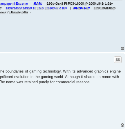
ampage III Extreme
|
RAM:
12Gb Gskill PI PC3-16000 @ 2000 cl6 1t 1.61v
|
I:
SilverStone Strider ST1500 1500W ATX 80+
|
MONITOR:
Dell UltraSharp
ows 7 Ultimate 64bit
-
T
o
p
 the boundaries of gaming technology. With its advanced graphics engine
ficant evolution in the gaming world. Although it shares its name with
o. The name was retained purely for commercial reasons.
T
o