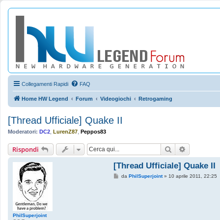
Collegamenti Rapidi
FAQ
Home HW Legend
Forum
Videogiochi
Retrogaming
[Thread Ufficiale] Quake II
Moderatori:
DC2
,
LurenZ87
,
Peppos83
Cerca
Ricerca av
Rispondi
[Thread Ufficiale] Quake II
M
da
PhilSuperjoint
»
10 aprile 2011, 22:25
e
s
s
a
g
g
PhilSuperjoint
i