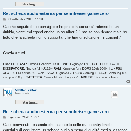
Re: scheda audio esterna per sennheiser game zero
M
21 settembre 2016, 14:38
e
s
Ciao ho seguito il tuo consiglio e ho preso la xonar u7, adesso ho un
s
dubbio, vorrei collegarci anche un soudbar 2.1 ma se non ricordo male ho
a
g
letto che la scheda non lo supporta, che tipo di soluzione mi consigli?
g
i
o
Grazie a tutti.
Il mio PC:
CASE
: Corsair Graphite 730T -
M/B
: Gigabyte H97 D3H -
CPU
: I7 4790 -
DISSIPATORE
: Noctua NH-U12S -
RAM
: Kingston fury DDR3 16gb 1600mhz -
PSU
:
XFX 750 Pro series 80+ Gold -
VGA
: Gigabyte GTX980 Gaming 1 -
SSD
: Samsung 850
evo pro 256gb -
TASTEIRA
: Cooler Master Trigger Z -
MOUSE
: Steelseries Rival
CristianTech15
Neo iscritto
Re: scheda audio esterna per sennheiser game zero
M
6 gennaio 2020, 16:27
e
s
Ciao, benvenuto, essendo che hai scelto delle cuffie entry-level ti
s
consiglio di acquistare un scheda audio almeno di qualità media, essendo
a