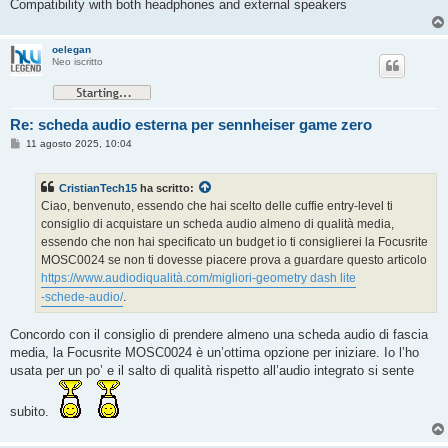
Compatibility with both headphones and external speakers
oelegan
Neo iscritto
Re: scheda audio esterna per sennheiser game zero
M
11 agosto 2025, 10:04
e
s
s
CristianTech15
ha scritto:
a
g
Ciao, benvenuto, essendo che hai scelto delle cuffie entry-level ti
g
consiglio di acquistare un scheda audio almeno di qualità media,
i
o
essendo che non hai specificato un budget io ti consiglierei la Focusrite
MOSC0024 se non ti dovesse piacere prova a guardare questo articolo
https://www.audiodiqualità.com/migliori-
geometry dash lite
-schede-audio/
.
Concordo con il consiglio di prendere almeno una scheda audio di fascia
media, la Focusrite MOSC0024 è un’ottima opzione per iniziare. Io l’ho
usata per un po’ e il salto di qualità rispetto all’audio integrato si sente
subito.