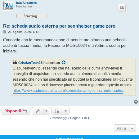
hatefulcapers
Neo iscritto
Re: scheda audio esterna per sennheiser game zero
M
21 agosto 2025, 4:48
e
s
Concordo con la raccomandazione di acquistare almeno una scheda
s
audio di fascia media; la Focusrite MOSC0024 è un'ottima scelta per
a
g
iniziare.
g
i
o
CristianTech15
ha scritto:
Ciao, benvenuto, essendo che hai scelto delle cuffie entry-level ti
consiglio di acquistare un scheda audio almeno di qualità media,
essendo che non hai specificato un budget io ti consiglierei la Focusrite
MOSC0024 se non ti dovesse piacere prova a guardare questo articolo
https://www.audiodiqualità.com/
speedstars
/migliori-schede-audio/
.
Rispondi
7 messaggi • Pagina
1
di
1
Vai a