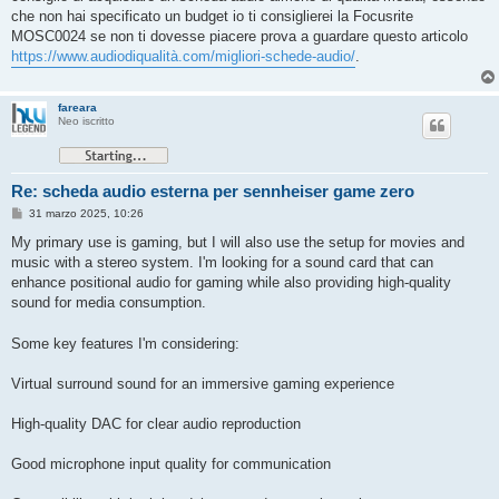
g
che non hai specificato un budget io ti consiglierei la Focusrite
g
MOSC0024 se non ti dovesse piacere prova a guardare questo articolo
i
o
https://www.audiodiqualità.com/migliori-schede-audio/
.
fareara
Neo iscritto
Re: scheda audio esterna per sennheiser game zero
M
31 marzo 2025, 10:26
e
s
My primary use is gaming, but I will also use the setup for movies and
s
music with a stereo system. I'm looking for a sound card that can
a
g
enhance positional audio for gaming while also providing high-quality
g
sound for media consumption.
i
o
Some key features I'm considering:
Virtual surround sound for an immersive gaming experience
High-quality DAC for clear audio reproduction
Good microphone input quality for communication