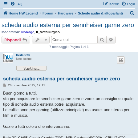
FAQ
Iscriviti
Login
C
Home HW Legend
Forum
Hardware
Schede audio & altoparlanti
e
scheda audio esterna per sennheiser game zero
r
Moderatori:
NoRage
,
Il_Metallurgico
c
Cerca
Ricerca avan
Rispondi
a
7 messaggi • Pagina
1
di
1
Dedant75
Neo iscritto
scheda audio esterna per sennheiser game zero
M
26 novembre 2015, 12:12
e
s
Buon giorno a tutti,
s
sto per acquistare le sennheiser game zero e vorrei un consiglio su quale
a
g
tipo di scheda audio esterna potrei acquistare.
g
Le cuffie sono per gaming (utilizzo principale) ma usarei uno stereo per
i
o
film e musica.
Gazie a tutti coloro che interverranno.
Il mio PC:
CASE
: Corsair Graphite 730T -
M/B
: Gigabyte H97 D3H -
CPU
: I7 4790 -