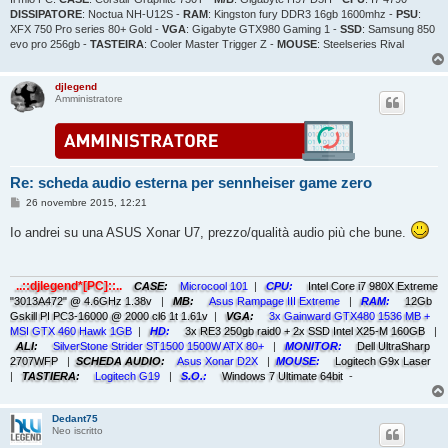
DISSIPATORE
: Noctua NH-U12S -
RAM
: Kingston fury DDR3 16gb 1600mhz -
PSU
:
XFX 750 Pro series 80+ Gold -
VGA
: Gigabyte GTX980 Gaming 1 -
SSD
: Samsung 850
evo pro 256gb -
TASTEIRA
: Cooler Master Trigger Z -
MOUSE
: Steelseries Rival
djlegend
Amministratore
Re: scheda audio esterna per sennheiser game zero
M
26 novembre 2015, 12:21
e
s
Io andrei su una ASUS Xonar U7, prezzo/qualità audio più che bune.
s
a
g
g
i
..::djlegend*[PC]::..
CASE:
Microcool 101
|
CPU:
Intel Core i7 980X Extreme
o
"3013A472" @ 4.6GHz 1.38v
|
MB:
Asus Rampage III Extreme
|
RAM:
12Gb
Gskill PI PC3-16000 @ 2000 cl6 1t 1.61v
|
VGA:
3x Gainward GTX480 1536 MB +
MSI GTX 460 Hawk 1GB
|
HD:
3x RE3 250gb raid0 + 2x SSD Intel X25-M 160GB
|
ALI:
SilverStone Strider ST1500 1500W ATX 80+
|
MONITOR:
Dell UltraSharp
2707WFP
|
SCHEDA AUDIO:
Asus Xonar D2X
|
MOUSE:
Logitech G9x Laser
|
TASTIERA:
Logitech G19
|
S.O.:
Windows 7 Ultimate 64bit
-
Dedant75
Neo iscritto