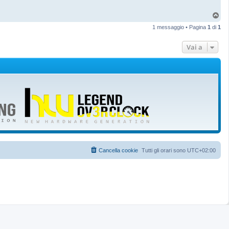
T
o
1 messaggio • Pagina
1
di
1
p
Vai a
Cancella cookie
Tutti gli orari sono
UTC+02:00