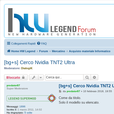
Collegamenti Rapidi
FAQ
Home HW Legend
Forum
Mercatino
Acquisto materiale Informatico
[bg+s] Cerco Nvidia TNT2 Ultra
Moderatore:
DialogiK
Cerca
Ricerca av
Bloccato
[bg+s] Cerco Nvidia TNT2 U
predator87
Super Moderatore
M
da
predator87
»
10 febbraio 2018, 19:55
e
s
Come da titolo.
s
Solo il modello su elencato.
a
g
Messaggi:
1896
g
Iscritto il:
1 marzo 2011, 14:02
i
Ha ringraziato:
5 volte