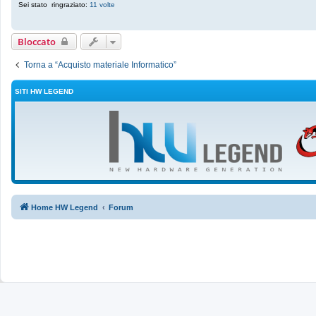
o
Sei stato ringraziato:
11 volte
Bloccato
Torna a “Acquisto materiale Informatico”
SITI HW LEGEND
Home HW Legend
Forum