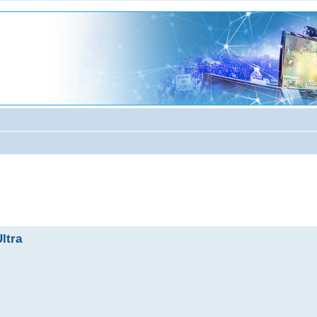
anzata
ltra