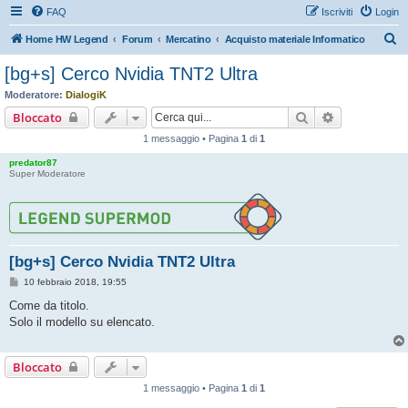
FAQ
Iscriviti
Login
C
Home HW Legend
Forum
Mercatino
Acquisto materiale Informatico
e
[bg+s] Cerco Nvidia TNT2 Ultra
r
Moderatore:
DialogiK
c
Cerca
Ricerca avan
Bloccato
a
1 messaggio • Pagina
1
di
1
predator87
Super Moderatore
[bg+s] Cerco Nvidia TNT2 Ultra
M
10 febbraio 2018, 19:55
e
s
Come da titolo.
s
Solo il modello su elencato.
a
g
g
i
Bloccato
o
1 messaggio • Pagina
1
di
1