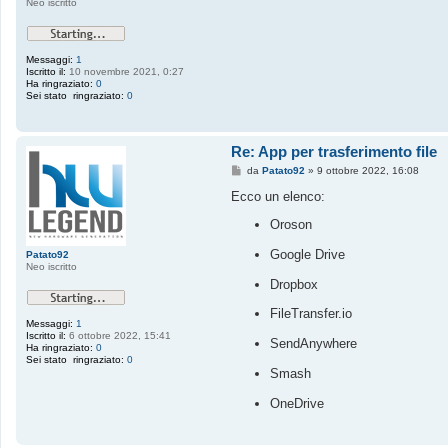
Neo iscritto
o
Messaggi:
1
Iscritto il:
10 novembre 2021, 0:27
Ha ringraziato:
0
Sei stato ringraziato:
0
Re: App per trasferimento file
M
da
Patato92
»
9 ottobre 2022, 16:08
e
s
Ecco un elenco:
s
a
Oroson
g
g
Google Drive
i
Patato92
o
Neo iscritto
Dropbox
FileTransfer.io
Messaggi:
1
Iscritto il:
6 ottobre 2022, 15:41
SendAnywhere
Ha ringraziato:
0
Sei stato ringraziato:
0
Smash
OneDrive