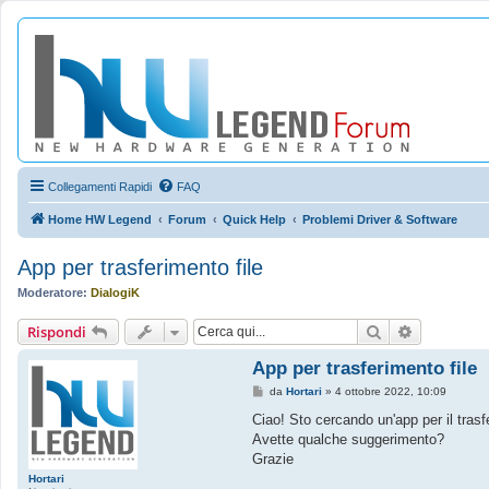
Collegamenti Rapidi
FAQ
Home HW Legend
Forum
Quick Help
Problemi Driver & Software
App per trasferimento file
Moderatore:
DialogiK
Cerca
Ricerca av
Rispondi
App per trasferimento file
M
da
Hortari
»
4 ottobre 2022, 10:09
e
s
Ciao! Sto cercando un'app per il tras
s
Avette qualche suggerimento?
a
g
Grazie
g
Hortari
i