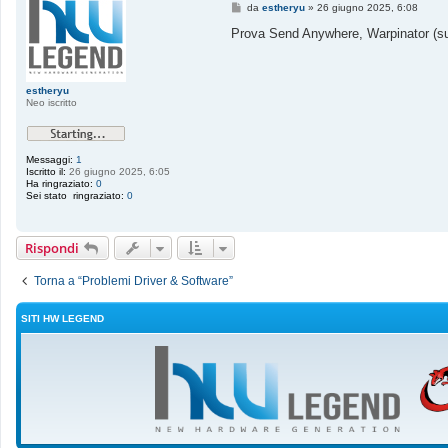
M
da
estheryu
»
26 giugno 2025, 6:08
e
s
Prova Send Anywhere, Warpinator (su 
s
a
g
g
i
estheryu
o
Neo iscritto
Messaggi:
1
Iscritto il:
26 giugno 2025, 6:05
Ha ringraziato:
0
Sei stato ringraziato:
0
Rispondi
Torna a “Problemi Driver & Software”
SITI HW LEGEND