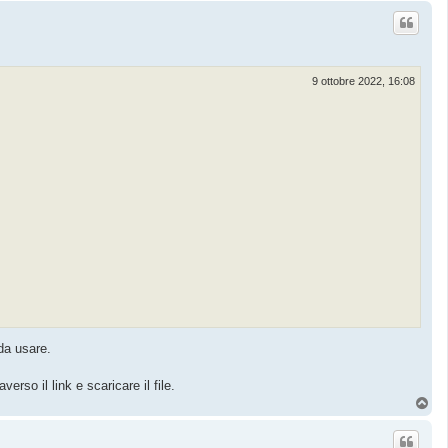
p
9 ottobre 2022, 16:08
 da usare.
erso il link e scaricare il file.
T
o
p