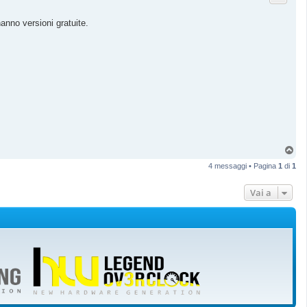
nno versioni gratuite.
T
o
4 messaggi • Pagina
1
di
1
p
Vai a