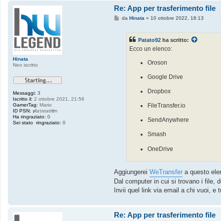
Re: App per trasferimento file
M
da
Hinata
»
10 ottobre 2022, 18:13
e
s
s
Patato92
ha scritto:
a
g
Ecco un elenco:
g
i
Hinata
Oroson
o
Neo iscritto
Google Drive
Dropbox
Messaggi:
3
Iscritto il:
2 ottobre 2021, 21:56
GamerTag:
Mario
FileTransfer.io
ID PSN:
𝖕ℓaℽstati☢n
Ha ringraziato:
0
SendAnywhere
Sei stato ringraziato:
0
Smash
OneDrive
Aggiungerei
WeTransfer
a questo elen
Dal computer in cui si trovano i file, d
Invii quel link via email a chi vuoi, e 
Re: App per trasferimento file