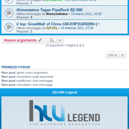
Risposte:
7
Alimentatore Tagan PipeRock BZ-900
Ultimo messaggio da
Bronzodiriace
«
13 marzo 2011, 18:28
Risposte:
8
il top: GreatWall of China GW-ERP2U650(90+) !
Ultimo messaggio da
DjToffy
«
18 febbraio 2011, 23:36
Risposte:
2
Nuovo argomento
13 argomenti • Pagina
1
di
1
Vai a
PERMESSI FORUM
Non puoi
aprire nuovi argomenti
Non puoi
rispondere negli argomenti
Non puoi
modificare i tuoi messaggi
Non puoi
cancellare i tuoi messaggi
Siti HW Legend