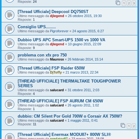
Risposte:
24
1
2
3
[Thread Ufficiale] Deepcool DQ750ST
Ultimo messaggio da
djlegend
«
26 ottobre 2015, 19:30
Risposte:
1
Consiglio UPS........
Ultimo messaggio da
Pigroforever
«
24 agosto 2015, 6:27
Dubbio UPS APC Smart-UPS 1500 vs 1000 VA
Ultimo messaggio da
djlegend
«
10 giugno 2015, 22:09
Risposte:
9
problema con xfx pro 750
Ultimo messaggio da
Maurosx
«
26 febbraio 2014, 15:14
[Thread Ufficiale] FSP Raider 650W
Ultimo messaggio da
DjToffy
«
21 marzo 2013, 22:34
[THREAD UFFICIALE] THERMALTAKE TOUGHPOWER
SERIES
Ultimo messaggio da
salucard
«
31 ottobre 2011, 2:03
Risposte:
4
[THREAD UFFICIALE] FSP AURUM CM 650W
Ultimo messaggio da
salucard
«
26 agosto 2011, 1:02
Risposte:
1
dubbio: CM Silent Por Gold 700W o Corsair AX 750W?
Ultimo messaggio da
salucard
«
1 maggio 2011, 0:41
Risposte:
11
1
2
[Thread Ufficiale] Enermax MODU87+ 800W SLI®
Ultimo messaggio da
predator87
«
23 marzo 2011, 18:08