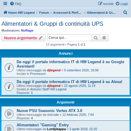
FAQ
Iscriviti
Login
C
Home HW Legend
Forum
Accessori & Periferiche Hardware
Alimentatori & Gruppi di continuità UPS
e
Alimentatori & Gruppi di continuità UPS
r
Moderatore:
NoRage
c
Cerca
Ricerca avan
Nuovo argomento
a
13 argomenti • Pagina
1
di
1
Annunci
Da oggi il portale informatico IT di HW Legend è su Google
Assistant!
Ultimo messaggio da
djlegend
«
5 settembre 2020, 19:06
Inviato in
Processori
Da oggi il portale informatico IT di HW Legend è su Alexa!
Ultimo messaggio da
djlegend
«
22 agosto 2020, 11:14
Inviato in
Annunci Staff HW Legend
Risposte:
1
Argomenti
Nuove PSU Seasonic Vertex ATX 3.0
Ultimo messaggio da
rickrode
«
12 febbraio 2026, 7:54
Risposte:
4
Alimentatori "Gaming" Entry
Ultimo messaggio da
Lordpkappa
«
3 aprile 2018, 15:20