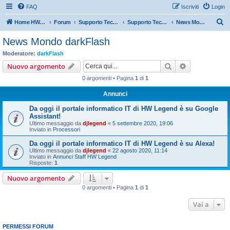
FAQ
Iscriviti
Login
C
Home HW Legend
Forum
Supporto Tecnico Ufficiale Aziende
Supporto Tecnico Ufficiale darkFlash
News Mondo darkFlash
e
News Mondo darkFlash
r
Moderatore:
darkFlash
c
Cerca
Ricerca avan
Nuovo argomento
a
0 argomenti • Pagina
1
di
1
Annunci
Da oggi il portale informatico IT di HW Legend è su Google
Assistant!
Ultimo messaggio da
djlegend
«
5 settembre 2020, 19:06
Inviato in
Processori
Da oggi il portale informatico IT di HW Legend è su Alexa!
Ultimo messaggio da
djlegend
«
22 agosto 2020, 11:14
Inviato in
Annunci Staff HW Legend
Risposte:
1
Nuovo argomento
0 argomenti • Pagina
1
di
1
Vai a
PERMESSI FORUM