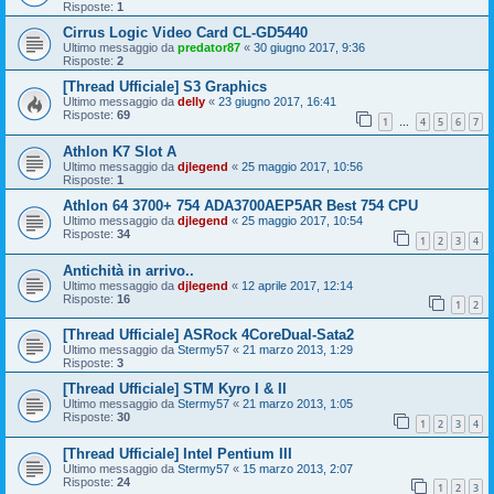
Risposte:
1
Cirrus Logic Video Card CL-GD5440
Ultimo messaggio da
predator87
«
30 giugno 2017, 9:36
Risposte:
2
[Thread Ufficiale] S3 Graphics
Ultimo messaggio da
delly
«
23 giugno 2017, 16:41
Risposte:
69
1
4
5
6
7
…
Athlon K7 Slot A
Ultimo messaggio da
djlegend
«
25 maggio 2017, 10:56
Risposte:
1
Athlon 64 3700+ 754 ADA3700AEP5AR Best 754 CPU
Ultimo messaggio da
djlegend
«
25 maggio 2017, 10:54
Risposte:
34
1
2
3
4
Antichità in arrivo..
Ultimo messaggio da
djlegend
«
12 aprile 2017, 12:14
Risposte:
16
1
2
[Thread Ufficiale] ASRock 4CoreDual-Sata2
Ultimo messaggio da
Stermy57
«
21 marzo 2013, 1:29
Risposte:
3
[Thread Ufficiale] STM Kyro I & II
Ultimo messaggio da
Stermy57
«
21 marzo 2013, 1:05
Risposte:
30
1
2
3
4
[Thread Ufficiale] Intel Pentium III
Ultimo messaggio da
Stermy57
«
15 marzo 2013, 2:07
Risposte:
24
1
2
3