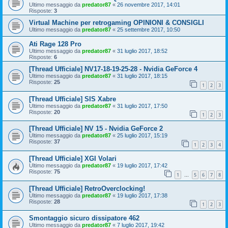
Ultimo messaggio da
predator87
«
26 novembre 2017, 14:01
Risposte:
3
Virtual Machine per retrogaming OPINIONI & CONSIGLI
Ultimo messaggio da
predator87
«
25 settembre 2017, 10:50
Ati Rage 128 Pro
Ultimo messaggio da
predator87
«
31 luglio 2017, 18:52
Risposte:
6
[Thread Ufficiale] NV17-18-19-25-28 - Nvidia GeForce 4
Ultimo messaggio da
predator87
«
31 luglio 2017, 18:15
Risposte:
25
1
2
3
[Thread Ufficiale] SIS Xabre
Ultimo messaggio da
predator87
«
31 luglio 2017, 17:50
Risposte:
20
1
2
3
[Thread Ufficiale] NV 15 - Nvidia GeForce 2
Ultimo messaggio da
predator87
«
25 luglio 2017, 15:19
Risposte:
37
1
2
3
4
[Thread Ufficiale] XGI Volari
Ultimo messaggio da
predator87
«
19 luglio 2017, 17:42
Risposte:
75
1
5
6
7
8
…
[Thread Ufficiale] RetroOverclocking!
Ultimo messaggio da
predator87
«
19 luglio 2017, 17:38
Risposte:
28
1
2
3
Smontaggio sicuro dissipatore 462
Ultimo messaggio da
predator87
«
7 luglio 2017, 19:42