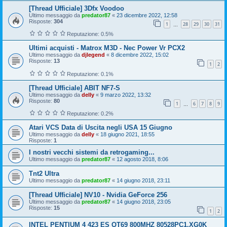
[Thread Ufficiale] 3Dfx Voodoo
Ultimo messaggio da
predator87
«
23 dicembre 2022, 12:58
Risposte:
304
1
28
29
30
31
…
Reputazione: 0.5%
Ultimi acquisti - Matrox M3D - Nec Power Vr PCX2
Ultimo messaggio da
djlegend
«
8 dicembre 2022, 15:02
Risposte:
13
1
2
Reputazione: 0.1%
[Thread Ufficiale] ABIT NF7-S
Ultimo messaggio da
delly
«
9 marzo 2022, 13:32
Risposte:
80
1
6
7
8
9
…
Reputazione: 0.2%
Atari VCS Data di Uscita negli USA 15 Giugno
Ultimo messaggio da
delly
«
18 giugno 2021, 18:55
Risposte:
1
I nostri vecchi sistemi da retrogaming...
Ultimo messaggio da
predator87
«
12 agosto 2018, 8:06
Tnt2 Ultra
Ultimo messaggio da
predator87
«
14 giugno 2018, 23:11
[Thread Ufficiale] NV10 - Nvidia GeForce 256
Ultimo messaggio da
predator87
«
14 giugno 2018, 23:05
Risposte:
15
1
2
INTEL PENTIUM 4 423 ES QT69 800MHZ 80528PC1.XG0K