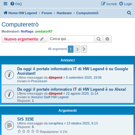
FAQ
Iscriviti
Login
C
Home HW Legend
Forum
Hardware
Computeretrò
e
Computeretrò
r
Moderatori:
NoRage
,
predator87
c
Cerca
Ricerca avan
Nuovo argomento
a
1
2
Prossimo
48 argomenti
Annunci
Da oggi il portale informatico IT di HW Legend è su Google
Assistant!
Ultimo messaggio da
djlegend
«
5 settembre 2020, 19:06
Inviato in
Processori
Da oggi il portale informatico IT di HW Legend è su Alexa!
Ultimo messaggio da
djlegend
«
22 agosto 2020, 11:14
Inviato in
Annunci Staff HW Legend
Risposte:
1
Argomenti
SIS 315E
Ultimo messaggio da
seraphina
«
13 ottobre 2025, 9:13
Risposte:
5
Reputazione: 0.1%