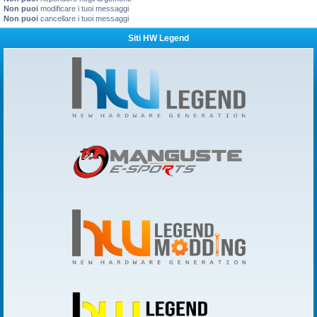
Non puoi
modificare i tuoi messaggi
Non puoi
cancellare i tuoi messaggi
Siti HW Legend