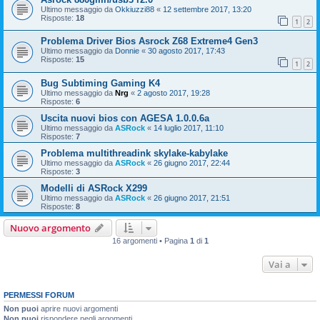
Ultimo messaggio da
Okkiuzzi88
«
12 settembre 2017, 13:20
Risposte:
18
1
2
Problema Driver Bios Asrock Z68 Extreme4 Gen3
Ultimo messaggio da
Donnie
«
30 agosto 2017, 17:43
Risposte:
15
1
2
Bug Subtiming Gaming K4
Ultimo messaggio da
Nrg
«
2 agosto 2017, 19:28
Risposte:
6
Uscita nuovi bios con AGESA 1.0.0.6a
Ultimo messaggio da
ASRock
«
14 luglio 2017, 11:10
Risposte:
7
Problema multithreadink skylake-kabylake
Ultimo messaggio da
ASRock
«
26 giugno 2017, 22:44
Risposte:
3
Modelli di ASRock X299
Ultimo messaggio da
ASRock
«
26 giugno 2017, 21:51
Risposte:
8
Nuovo argomento
16 argomenti • Pagina
1
di
1
Vai a
PERMESSI FORUM
Non puoi
aprire nuovi argomenti
Non puoi
rispondere negli argomenti