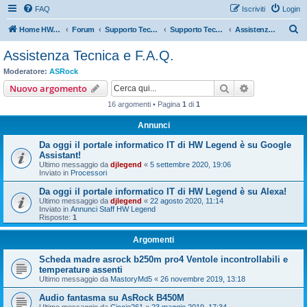
FAQ
Iscriviti
Login
C
Home HW Legend
Forum
Supporto Tecnico Ufficiale Aziende
Supporto Tecnico Ufficiale ASRock
Assistenza Tecnica e F.A.Q.
e
Assistenza Tecnica e F.A.Q.
r
Moderatore:
ASRock
c
Cerca
Ricerca avan
Nuovo argomento
a
16 argomenti • Pagina
1
di
1
Annunci
Da oggi il portale informatico IT di HW Legend è su Google
Assistant!
Ultimo messaggio da
djlegend
«
5 settembre 2020, 19:06
Inviato in
Processori
Da oggi il portale informatico IT di HW Legend è su Alexa!
Ultimo messaggio da
djlegend
«
22 agosto 2020, 11:14
Inviato in
Annunci Staff HW Legend
Risposte:
1
Argomenti
Scheda madre asrock b250m pro4 Ventole incontrollabili e
temperature assenti
Ultimo messaggio da
MastoryMd5
«
26 novembre 2019, 13:18
Audio fantasma su AsRock B450M
Ultimo messaggio da
Ciccio261
«
23 maggio 2019, 17:34