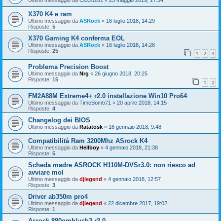
X370 K4 e ram
Ultimo messaggio da
ASRock
«
16 luglio 2018, 14:29
Risposte:
5
X370 Gaming K4 conferma EOL
Ultimo messaggio da
ASRock
«
16 luglio 2018, 14:28
Risposte:
25
1
2
3
Problema Precision Boost
Ultimo messaggio da
Nrg
«
26 giugno 2018, 20:25
Risposte:
15
1
2
FM2A88M Extreme4+ r2.0 installazione Win10 Pro64
Ultimo messaggio da
TimeBomb71
«
20 aprile 2018, 14:15
Risposte:
4
Changelog dei BIOS
Ultimo messaggio da
Ratatosk
«
16 gennaio 2018, 9:48
Compatibilità Ram 3200Mhz ASrock K4
Ultimo messaggio da
Hellboy
«
4 gennaio 2018, 21:38
Risposte:
5
Scheda madre ASROCK H110M-DVSr3.0: non riesco ad
avviare mol
Ultimo messaggio da
djlegend
«
4 gennaio 2018, 12:57
Risposte:
3
Driver ab350m pro4
Ultimo messaggio da
djlegend
«
22 dicembre 2017, 19:02
Risposte:
1
Asrock 880gmh/usb3 r2.0