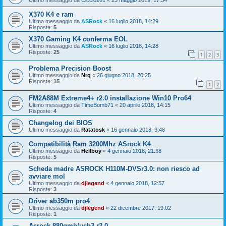
X370 K4 e ram
Ultimo messaggio da
ASRock
«
16 luglio 2018, 14:29
Risposte:
5
X370 Gaming K4 conferma EOL
Ultimo messaggio da
ASRock
«
16 luglio 2018, 14:28
Risposte:
25
1
2
3
Problema Precision Boost
Ultimo messaggio da
Nrg
«
26 giugno 2018, 20:25
Risposte:
15
1
2
FM2A88M Extreme4+ r2.0 installazione Win10 Pro64
Ultimo messaggio da
TimeBomb71
«
20 aprile 2018, 14:15
Risposte:
4
Changelog dei BIOS
Ultimo messaggio da
Ratatosk
«
16 gennaio 2018, 9:48
Compatibilità Ram 3200Mhz ASrock K4
Ultimo messaggio da
Hellboy
«
4 gennaio 2018, 21:38
Risposte:
5
Scheda madre ASROCK H110M-DVSr3.0: non riesco ad
avviare mol
Ultimo messaggio da
djlegend
«
4 gennaio 2018, 12:57
Risposte:
3
Driver ab350m pro4
Ultimo messaggio da
djlegend
«
22 dicembre 2017, 19:02
Risposte:
1
Asrock 880gmh/usb3 r2.0