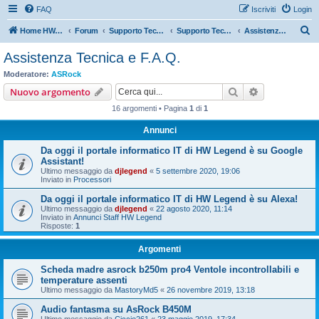
FAQ
Iscriviti
Login
C
Home HW Legend
Forum
Supporto Tecnico Ufficiale Aziende
Supporto Tecnico Ufficiale ASRock
Assistenza Tecnica e F.A.Q.
e
Assistenza Tecnica e F.A.Q.
r
Moderatore:
ASRock
c
Cerca
Ricerca avan
Nuovo argomento
a
16 argomenti • Pagina
1
di
1
Annunci
Da oggi il portale informatico IT di HW Legend è su Google
Assistant!
Ultimo messaggio da
djlegend
«
5 settembre 2020, 19:06
Inviato in
Processori
Da oggi il portale informatico IT di HW Legend è su Alexa!
Ultimo messaggio da
djlegend
«
22 agosto 2020, 11:14
Inviato in
Annunci Staff HW Legend
Risposte:
1
Argomenti
Scheda madre asrock b250m pro4 Ventole incontrollabili e
temperature assenti
Ultimo messaggio da
MastoryMd5
«
26 novembre 2019, 13:18
Audio fantasma su AsRock B450M
Ultimo messaggio da
Ciccio261
«
23 maggio 2019, 17:34