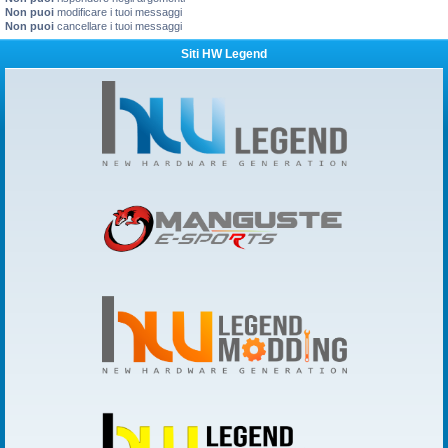
Non puoi
modificare i tuoi messaggi
Non puoi
cancellare i tuoi messaggi
Siti HW Legend