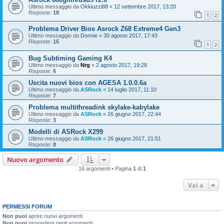
Ultimo messaggio da
Okkiuzzi88
«
12 settembre 2017, 13:20
Risposte:
18
1
2
Problema Driver Bios Asrock Z68 Extreme4 Gen3
Ultimo messaggio da
Donnie
«
30 agosto 2017, 17:43
Risposte:
15
1
2
Bug Subtiming Gaming K4
Ultimo messaggio da
Nrg
«
2 agosto 2017, 19:28
Risposte:
6
Uscita nuovi bios con AGESA 1.0.0.6a
Ultimo messaggio da
ASRock
«
14 luglio 2017, 11:10
Risposte:
7
Problema multithreadink skylake-kabylake
Ultimo messaggio da
ASRock
«
26 giugno 2017, 22:44
Risposte:
3
Modelli di ASRock X299
Ultimo messaggio da
ASRock
«
26 giugno 2017, 21:51
Risposte:
8
Nuovo argomento
16 argomenti • Pagina
1
di
1
Vai a
PERMESSI FORUM
Non puoi
aprire nuovi argomenti
Non puoi
rispondere negli argomenti