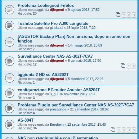
Problema Looksgood Firefox
Ultimo messaggio da
djlegend
«
9 agosto 2018, 17:52
Risposte:
20
1
2
3
Toshiba Satellite Pro A300 congelato
Ultimo messaggio da
ginolaudi
«
15 luglio 2018, 7:22
[ASUSTOR Backup Plan] Non funziona, dopo un anno non
funzion
Ultimo messaggio da
djlegend
«
14 maggio 2018, 15:09
Risposte:
7
Surveillance Center NAS AS-302T-7CA7
Ultimo messaggio da
djlegend
«
8 gennaio 2018, 17:50
Risposte:
12
1
2
aggiunta 2 HD su AS3202T
Ultimo messaggio da
djlegend
«
5 dicembre 2017, 22:26
Risposte:
1
configurazione EZ-router Asustor AS6204T
Ultimo messaggio da
3_g
«
16 novembre 2017, 0:11
Risposte:
3
Problema Plugin per Surveillance Center NAS AS-302T-7CA7
Ultimo messaggio da
prestipinoa
«
21 settembre 2017, 20:02
Risposte:
4
AS-304T
Ultimo messaggio da
Berghem
«
12 settembre 2017, 15:40
Risposte:
34
1
2
3
4
NAS non raggiungibile con IP automatico