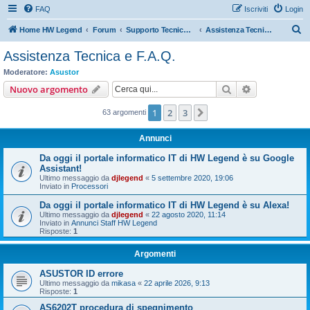
FAQ
Iscriviti
Login
C
Home HW Legend
Forum
Supporto Tecnico Ufficiale ASUSTOR
Assistenza Tecnica e F.A.Q.
e
Assistenza Tecnica e F.A.Q.
r
Moderatore:
Asustor
c
Cerca
Ricerca avan
Nuovo argomento
a
1
2
3
Prossimo
63 argomenti
Annunci
Da oggi il portale informatico IT di HW Legend è su Google
Assistant!
Ultimo messaggio da
djlegend
«
5 settembre 2020, 19:06
Inviato in
Processori
Da oggi il portale informatico IT di HW Legend è su Alexa!
Ultimo messaggio da
djlegend
«
22 agosto 2020, 11:14
Inviato in
Annunci Staff HW Legend
Risposte:
1
Argomenti
ASUSTOR ID errore
Ultimo messaggio da
mikasa
«
22 aprile 2026, 9:13
Risposte:
1
AS6202T procedura di spegnimento