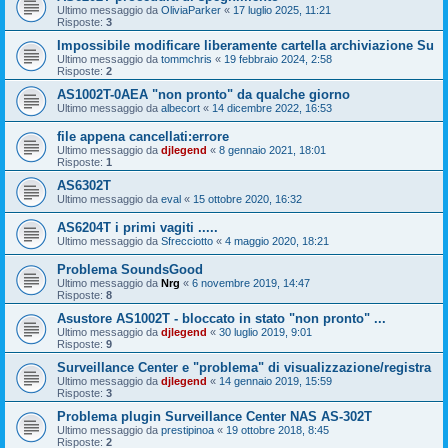
Ultimo messaggio da
OliviaParker
«
17 luglio 2025, 11:21
Risposte:
3
Impossibile modificare liberamente cartella archiviazione Su
Ultimo messaggio da
tommchris
«
19 febbraio 2024, 2:58
Risposte:
2
AS1002T-0AEA "non pronto" da qualche giorno
Ultimo messaggio da
albecort
«
14 dicembre 2022, 16:53
file appena cancellati:errore
Ultimo messaggio da
djlegend
«
8 gennaio 2021, 18:01
Risposte:
1
AS6302T
Ultimo messaggio da
eval
«
15 ottobre 2020, 16:32
AS6204T i primi vagiti .....
Ultimo messaggio da
Sfrecciotto
«
4 maggio 2020, 18:21
Problema SoundsGood
Ultimo messaggio da
Nrg
«
6 novembre 2019, 14:47
Risposte:
8
Asustore AS1002T - bloccato in stato "non pronto" ...
Ultimo messaggio da
djlegend
«
30 luglio 2019, 9:01
Risposte:
9
Surveillance Center e "problema" di visualizzazione/registra
Ultimo messaggio da
djlegend
«
14 gennaio 2019, 15:59
Risposte:
3
Problema plugin Surveillance Center NAS AS-302T
Ultimo messaggio da
prestipinoa
«
19 ottobre 2018, 8:45
Risposte:
2