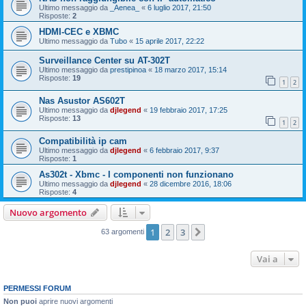
Ultimo messaggio da
_Aenea_
«
6 luglio 2017, 21:50
Risposte:
2
HDMI-CEC e XBMC
Ultimo messaggio da
Tubo
«
15 aprile 2017, 22:22
Surveillance Center su AT-302T
Ultimo messaggio da
prestipinoa
«
18 marzo 2017, 15:14
Risposte:
19
1
2
Nas Asustor AS602T
Ultimo messaggio da
djlegend
«
19 febbraio 2017, 17:25
Risposte:
13
1
2
Compatibilità ip cam
Ultimo messaggio da
djlegend
«
6 febbraio 2017, 9:37
Risposte:
1
As302t - Xbmc - I componenti non funzionano
Ultimo messaggio da
djlegend
«
28 dicembre 2016, 18:06
Risposte:
4
Nuovo argomento
1
2
3
Prossimo
63 argomenti
Vai a
PERMESSI FORUM
Non puoi
aprire nuovi argomenti