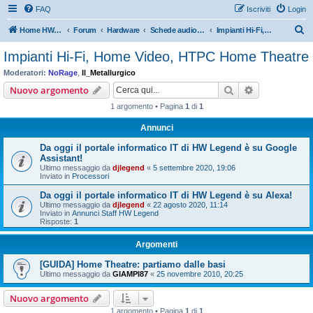
FAQ
Iscriviti
Login
C
Home HW Legend
Forum
Hardware
Schede audio & altoparlanti
Impianti Hi-Fi, Home Video, HTPC Home Theatre
e
Impianti Hi-Fi, Home Video, HTPC Home Theatre
r
Moderatori:
NoRage
,
Il_Metallurgico
c
Cerca
Ricerca avan
Nuovo argomento
a
1 argomento • Pagina
1
di
1
Annunci
Da oggi il portale informatico IT di HW Legend è su Google
Assistant!
Ultimo messaggio da
djlegend
«
5 settembre 2020, 19:06
Inviato in
Processori
Da oggi il portale informatico IT di HW Legend è su Alexa!
Ultimo messaggio da
djlegend
«
22 agosto 2020, 11:14
Inviato in
Annunci Staff HW Legend
Risposte:
1
Argomenti
[GUIDA] Home Theatre: partiamo dalle basi
Ultimo messaggio da
GIAMPI87
«
25 novembre 2010, 20:25
Nuovo argomento
1 argomento • Pagina
1
di
1