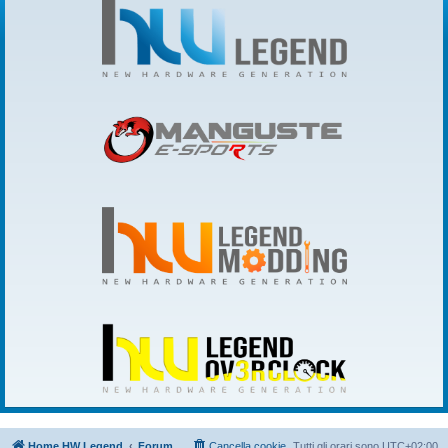
Home HW Legend
Forum
Cancella cookie
Tutti gli orari sono
UTC+02:00