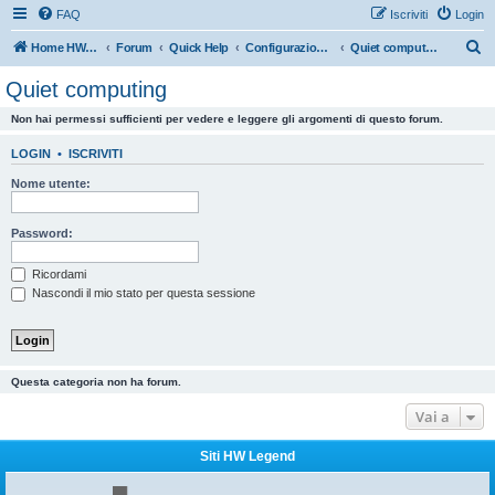
FAQ
Iscriviti
Login
C
Home HW Legend
Forum
Quick Help
Configurazioni consigliate da HW Legend
Quiet computing
e
Quiet computing
r
Non hai permessi sufficienti per vedere e leggere gli argomenti di questo forum.
c
a
LOGIN
•
ISCRIVITI
Nome utente:
Password:
Ricordami
Nascondi il mio stato per questa sessione
Questa categoria non ha forum.
Vai a
Siti HW Legend