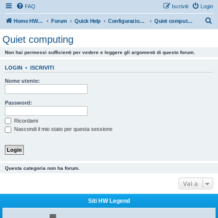
FAQ
Iscriviti
Login
C
Home HW Legend
Forum
Quick Help
Configurazioni consigliate da HW Legend
Quiet computing
e
Quiet computing
r
Non hai permessi sufficienti per vedere e leggere gli argomenti di questo forum.
c
a
LOGIN
•
ISCRIVITI
Nome utente:
Password:
Ricordami
Nascondi il mio stato per questa sessione
Questa categoria non ha forum.
Vai a
Siti HW Legend