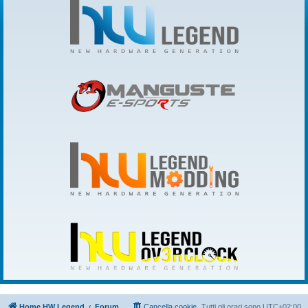
Home HW Legend
Forum
Cancella cookie
Tutti gli orari sono
UTC+02:00