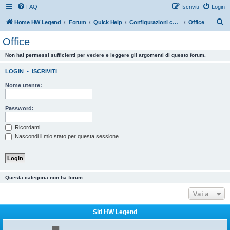
FAQ
Iscriviti
Login
C
Home HW Legend
Forum
Quick Help
Configurazioni consigliate da HW Legend
Office
e
Office
r
Non hai permessi sufficienti per vedere e leggere gli argomenti di questo forum.
c
a
LOGIN
•
ISCRIVITI
Nome utente:
Password:
Ricordami
Nascondi il mio stato per questa sessione
Questa categoria non ha forum.
Vai a
Siti HW Legend