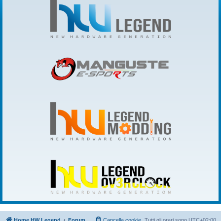
Home HW Legend
Forum
Cancella cookie
Tutti gli orari sono
UTC+02:00