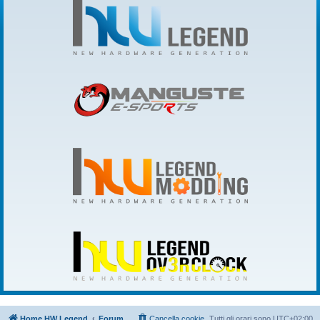
Home HW Legend
Forum
Cancella cookie
Tutti gli orari sono
UTC+02:00