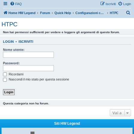
FAQ
Iscriviti
Login
C
Home HW Legend
Forum
Quick Help
Configurazioni consigliate da HW Legend
HTPC
e
HTPC
r
Non hai permessi sufficienti per vedere e leggere gli argomenti di questo forum.
c
a
LOGIN
•
ISCRIVITI
Nome utente:
Password:
Ricordami
Nascondi il mio stato per questa sessione
Questa categoria non ha forum.
Vai a
Siti HW Legend