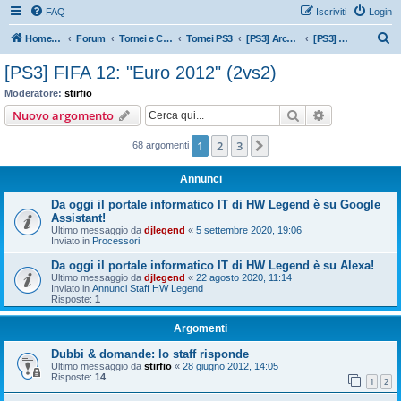
FAQ
Iscriviti
Login
C
Home HW Legend
Forum
Tornei e Contest
Tornei PS3
[PS3] Archivio tornei
[PS3] FIFA 12: "Euro 2012" (2vs2)
e
[PS3] FIFA 12: "Euro 2012" (2vs2)
r
Moderatore:
stirfio
c
Cerca
Ricerca avan
Nuovo argomento
a
1
2
3
Prossimo
68 argomenti
Annunci
Da oggi il portale informatico IT di HW Legend è su Google
Assistant!
Ultimo messaggio da
djlegend
«
5 settembre 2020, 19:06
Inviato in
Processori
Da oggi il portale informatico IT di HW Legend è su Alexa!
Ultimo messaggio da
djlegend
«
22 agosto 2020, 11:14
Inviato in
Annunci Staff HW Legend
Risposte:
1
Argomenti
Dubbi & domande: lo staff risponde
Ultimo messaggio da
stirfio
«
28 giugno 2012, 14:05
Risposte:
14
1
2