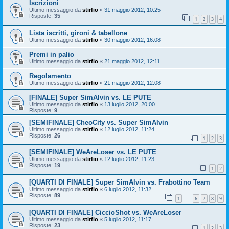
Iscrizioni
Ultimo messaggio da
stirfio
«
31 maggio 2012, 10:25
Risposte:
35
1
2
3
4
Lista iscritti, gironi & tabellone
Ultimo messaggio da
stirfio
«
30 maggio 2012, 16:08
Premi in palio
Ultimo messaggio da
stirfio
«
21 maggio 2012, 12:11
Regolamento
Ultimo messaggio da
stirfio
«
21 maggio 2012, 12:08
[FINALE] Super SimAlvin vs. LE PUTE
Ultimo messaggio da
stirfio
«
13 luglio 2012, 20:00
Risposte:
9
[SEMIFINALE] CheoCity vs. Super SimAlvin
Ultimo messaggio da
stirfio
«
12 luglio 2012, 11:24
Risposte:
26
1
2
3
[SEMIFINALE] WeAreLoser vs. LE PUTE
Ultimo messaggio da
stirfio
«
12 luglio 2012, 11:23
Risposte:
19
1
2
[QUARTI DI FINALE] Super SimAlvin vs. Frabottino Team
Ultimo messaggio da
stirfio
«
6 luglio 2012, 11:32
Risposte:
89
1
6
7
8
9
…
[QUARTI DI FINALE] CiccioShot vs. WeAreLoser
Ultimo messaggio da
stirfio
«
5 luglio 2012, 11:17
Risposte:
23
1
2
3