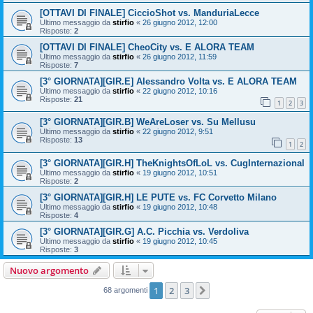
[OTTAVI DI FINALE] CiccioShot vs. ManduriaLecce
Ultimo messaggio da
stirfio
«
26 giugno 2012, 12:00
Risposte:
2
[OTTAVI DI FINALE] CheoCity vs. E ALORA TEAM
Ultimo messaggio da
stirfio
«
26 giugno 2012, 11:59
Risposte:
7
[3° GIORNATA][GIR.E] Alessandro Volta vs. E ALORA TEAM
Ultimo messaggio da
stirfio
«
22 giugno 2012, 10:16
Risposte:
21
1
2
3
[3° GIORNATA][GIR.B] WeAreLoser vs. Su Mellusu
Ultimo messaggio da
stirfio
«
22 giugno 2012, 9:51
Risposte:
13
1
2
[3° GIORNATA][GIR.H] TheKnightsOfLoL vs. CugInternazional
Ultimo messaggio da
stirfio
«
19 giugno 2012, 10:51
Risposte:
2
[3° GIORNATA][GIR.H] LE PUTE vs. FC Corvetto Milano
Ultimo messaggio da
stirfio
«
19 giugno 2012, 10:48
Risposte:
4
[3° GIORNATA][GIR.G] A.C. Picchia vs. Verdoliva
Ultimo messaggio da
stirfio
«
19 giugno 2012, 10:45
Risposte:
3
Nuovo argomento
1
2
3
Prossimo
68 argomenti