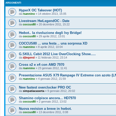
ARGOMENTI
HyperX OC Takeover (HOT)
da
rsannino
»
14 ottobre 2013, 15:05
Livestream HwLegendOC - Date
da
coccus80
»
20 dicembre 2011, 15:22
Hwbot.. la rivoluzione degli Ivy Bridge!
da
coccus80
»
29 aprile 2012, 13:01
COCCUS80 ... una festa .. una sorpresa XD
da
rsannino
»
8 aprile 2012, 10:04
G.SKILL Cebit 2012 Live OverClocking Show.....
da
djlegend
»
11 febbraio 2012, 23:14
Cross x2 e x4 con AMD 7970
da
rsannino
»
23 gennaio 2012, 11:41
Presentazione ASUS X79 Rampage IV Extreme con azoto (L
da
rsannino
»
4 gennaio 2012, 21:59
New fastest overclocker PRO OC
da
simpatiacaserta
»
9 gennaio 2012, 20:02
Shamino colpisce ancora... HD7970
da
coccus80
»
2 gennaio 2012, 13:02
Nuova revision a breve in hwbot.
da
coccus80
»
13 dicembre 2011, 0:08