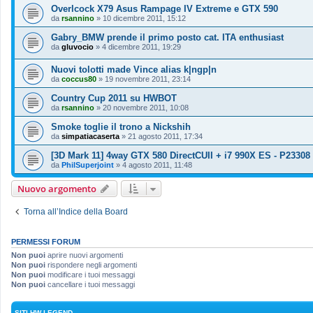
Overlcock X79 Asus Rampage IV Extreme e GTX 590
da
rsannino
»
10 dicembre 2011, 15:12
Gabry_BMW prende il primo posto cat. ITA enthusiast
da
gluvocio
»
4 dicembre 2011, 19:29
Nuovi tolotti made Vince alias k|ngp|n
da
coccus80
»
19 novembre 2011, 23:14
Country Cup 2011 su HWBOT
da
rsannino
»
20 novembre 2011, 10:08
Smoke toglie il trono a Nickshih
da
simpatiacaserta
»
21 agosto 2011, 17:34
[3D Mark 11] 4way GTX 580 DirectCUII + i7 990X ES - P23308
da
PhilSuperjoint
»
4 agosto 2011, 11:48
Nuovo argomento
Torna all’Indice della Board
PERMESSI FORUM
Non puoi
aprire nuovi argomenti
Non puoi
rispondere negli argomenti
Non puoi
modificare i tuoi messaggi
Non puoi
cancellare i tuoi messaggi
SITI HW LEGEND