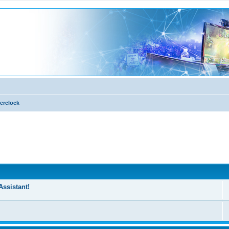
erclock
nzata
Assistant!