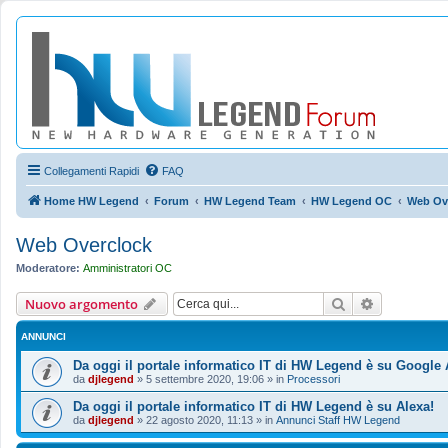
Collegamenti Rapidi
FAQ
Home HW Legend
Forum
HW Legend Team
HW Legend OC
Web Ov
Web Overclock
Moderatore:
Amministratori OC
Cerca
Ricerca ava
Nuovo argomento
ANNUNCI
Da oggi il portale informatico IT di HW Legend è su Google 
da
djlegend
»
5 settembre 2020, 19:06
» in
Processori
Da oggi il portale informatico IT di HW Legend è su Alexa!
da
djlegend
»
22 agosto 2020, 11:13
» in
Annunci Staff HW Legend