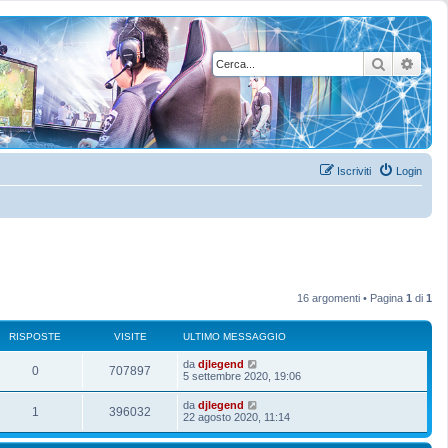
Cerca
Rice
Iscriviti
Login
16 argomenti • Pagina
1
di
1
RISPOSTE
VISITE
ULTIMO MESSAGGIO
U
da
djlegend
R
V
0
707897
l
5 settembre 2020, 19:06
t
i
i
i
U
da
djlegend
R
V
1
396032
m
l
22 agosto 2020, 11:14
s
s
o
t
m
i
i
i
p
i
e