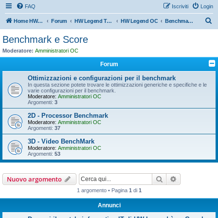
FAQ
Iscriviti
Login
C
Home HW Legend
Forum
HW Legend Team
HW Legend OC
Benchmark e Score
e
Benchmark e Score
r
Moderatore:
Amministratori OC
c
Forum
a
Ottimizzazioni e configurazioni per il benchmark
In questa sezione potete trovare le ottimizzazioni generiche e specifiche e le
varie configurazioni per il benchmark.
Moderatore:
Amministratori OC
Argomenti:
3
2D - Processor Benchmark
Moderatore:
Amministratori OC
Argomenti:
37
3D - Video BenchMark
Moderatore:
Amministratori OC
Argomenti:
53
Cerca
Ricerca avan
Nuovo argomento
1 argomento • Pagina
1
di
1
Annunci