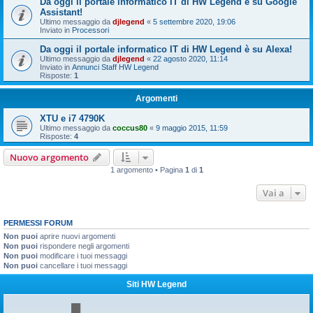
Da oggi il portale informatico IT di HW Legend è su Google
Assistant!
Ultimo messaggio da
djlegend
«
5 settembre 2020, 19:06
Inviato in
Processori
Da oggi il portale informatico IT di HW Legend è su Alexa!
Ultimo messaggio da
djlegend
«
22 agosto 2020, 11:14
Inviato in
Annunci Staff HW Legend
Risposte:
1
Argomenti
XTU e i7 4790K
Ultimo messaggio da
coccus80
«
9 maggio 2015, 11:59
Risposte:
4
Nuovo argomento
1 argomento • Pagina
1
di
1
Vai a
PERMESSI FORUM
Non puoi
aprire nuovi argomenti
Non puoi
rispondere negli argomenti
Non puoi
modificare i tuoi messaggi
Non puoi
cancellare i tuoi messaggi
Siti HW Legend