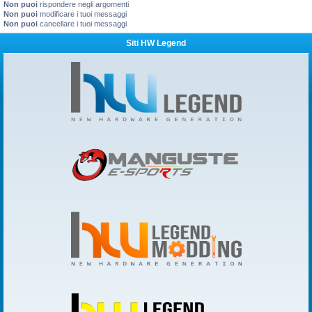
Non puoi
rispondere negli argomenti
Non puoi
modificare i tuoi messaggi
Non puoi
cancellare i tuoi messaggi
Siti HW Legend