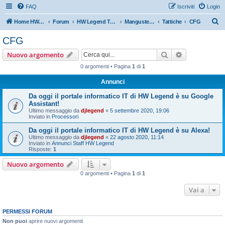
FAQ
Iscriviti
Login
C
Home HW Legend
Forum
HW Legend Team
Manguste eSports
Tattiche
CFG
e
CFG
r
Cerca
Ricerca avan
Nuovo argomento
c
0 argomenti • Pagina
1
di
1
a
Annunci
Da oggi il portale informatico IT di HW Legend è su Google
Assistant!
Ultimo messaggio da
djlegend
«
5 settembre 2020, 19:06
Inviato in
Processori
Da oggi il portale informatico IT di HW Legend è su Alexa!
Ultimo messaggio da
djlegend
«
22 agosto 2020, 11:14
Inviato in
Annunci Staff HW Legend
Risposte:
1
Nuovo argomento
0 argomenti • Pagina
1
di
1
Vai a
PERMESSI FORUM
Non puoi
aprire nuovi argomenti