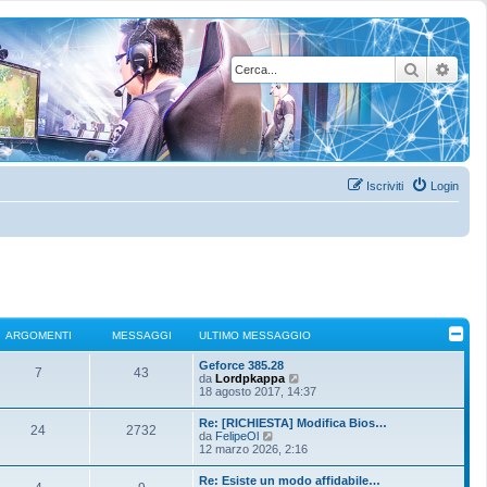
Cerca
Rice
Iscriviti
Login
ARGOMENTI
MESSAGGI
ULTIMO MESSAGGIO
U
Geforce 385.28
A
M
7
43
l
V
da
Lordpkappa
t
e
18 agosto 2017, 14:37
r
e
i
d
m
i
U
Re: [RICHIESTA] Modifica Bios…
g
s
A
M
24
2732
o
u
l
V
da
FelipeOl
m
l
t
e
12 marzo 2026, 2:16
o
s
e
t
r
e
i
d
s
i
m
i
U
Re: Esiste un modo affidabile…
s
m
m
a
g
s
A
M
o
u