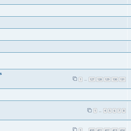
s
1
127
128
129
130
131
…
1
4
5
6
7
8
…
1
410
411
412
413
414
…