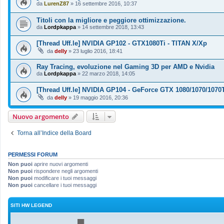
da
LurenZ87
»
16 settembre 2016, 10:37
Titoli con la migliore e peggiore ottimizzazione.
da
Lordpkappa
»
14 settembre 2018, 13:43
[Thread Uff.le] NVIDIA GP102 - GTX1080Ti - TITAN X/Xp
da
delly
»
23 luglio 2016, 18:41
Ray Tracing, evoluzione nel Gaming 3D per AMD e Nvidia
da
Lordpkappa
»
22 marzo 2018, 14:05
[Thread Uff.le] NVIDIA GP104 - GeForce GTX 1080/1070/1070
da
delly
»
19 maggio 2016, 20:36
Nuovo argomento
Torna all’Indice della Board
PERMESSI FORUM
Non puoi
aprire nuovi argomenti
Non puoi
rispondere negli argomenti
Non puoi
modificare i tuoi messaggi
Non puoi
cancellare i tuoi messaggi
SITI HW LEGEND