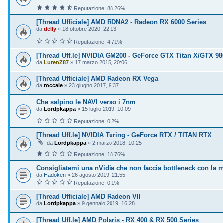
Reputazione: 88.26%
[Thread Ufficiale] AMD RDNA2 - Radeon RX 6000 Series
da
delly
»
18 ottobre 2020, 22:13
Reputazione: 4.71%
[Thread Uff.le] NVIDIA GM200 - GeForce GTX Titan X/GTX 98
da
LurenZ87
»
17 marzo 2015, 20:06
[Thread Ufficiale] AMD Radeon RX Vega
da
roccale
»
23 giugno 2017, 9:37
Che salpino le NAVI verso i 7nm
da
Lordpkappa
»
15 luglio 2019, 10:09
Reputazione: 0.2%
[Thread Uff.le] NVIDIA Turing - GeForce RTX / TITAN RTX
da
Lordpkappa
»
2 marzo 2018, 10:25
Reputazione: 18.76%
Consigliatemi una nVidia che non faccia bottleneck con la 
da
Hadoken
»
26 agosto 2019, 21:55
Reputazione: 0.1%
[Thread Ufficiale] AMD Radeon VII
da
Lordpkappa
»
9 gennaio 2019, 16:28
[Thread Uff.le] AMD Polaris - RX 400 & RX 500 Series