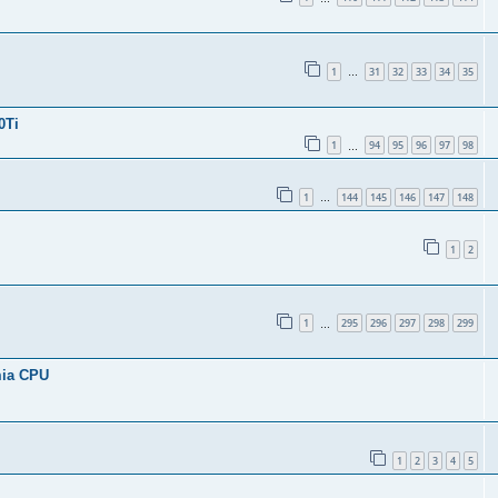
1
31
32
33
34
35
…
0Ti
1
94
95
96
97
98
…
1
144
145
146
147
148
…
1
2
1
295
296
297
298
299
…
mia CPU
1
2
3
4
5