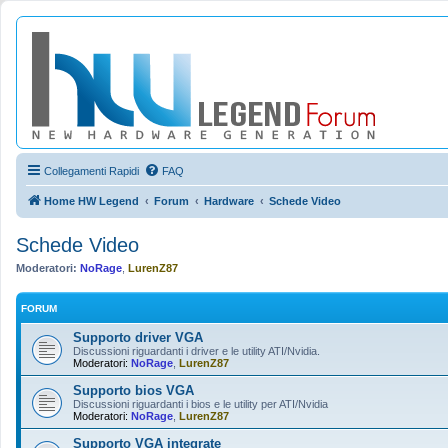
Collegamenti Rapidi
FAQ
Home HW Legend
Forum
Hardware
Schede Video
Schede Video
Moderatori:
NoRage
,
LurenZ87
FORUM
Supporto driver VGA
Discussioni riguardanti i driver e le utility ATI/Nvidia.
Moderatori:
NoRage
,
LurenZ87
Supporto bios VGA
Discussioni riguardanti i bios e le utility per ATI/Nvidia
Moderatori:
NoRage
,
LurenZ87
Supporto VGA integrate