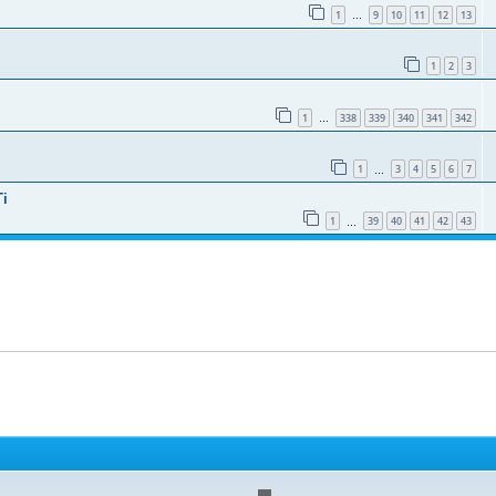
1
9
10
11
12
13
…
1
2
3
1
338
339
340
341
342
…
1
3
4
5
6
7
…
Ti
1
39
40
41
42
43
…