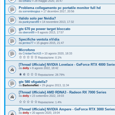
da
Ethan2
»
28 maggio 2020, 16:47
Problema collegamento pc portatile monitor full hd
da
sorrentinogius
»
17 dicembre 2017, 20:56
Valido solo per Nvidia?
da
punkynaro89
»
14 novembre 2013, 17:32
gtx 670 pe power target bloccato
da
oberon89
»
8 agosto 2013, 17:57
Specifiche ventola nVidia
da
jerrino77
»
15 giugno 2015, 21:47
Microfono
da
CristianTech15
»
10 agosto 2020, 18:33
Reputazione: 0.1%
[Thread Ufficiale] NVIDIA Lovelace - GeForce RTX 4000 Serie
da
delly
»
8 agosto 2022, 18:42
Reputazione: 28.79%
gtx 580 sfigatella?
da
BarboneNet
»
29 giugno 2013, 11:34
[Thread Ufficiale] AMD RDNA3 - Radeon RX 7000 Series
da
delly
»
23 settembre 2022, 19:03
Reputazione: 1.4%
[Thread Ufficiale] NVIDIA Ampere - GeForce RTX 3000 Series
da
delly
»
20 agosto 2020, 19:04