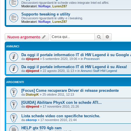
Discussioni riguardanti le schede video integrate Intel ed affini.
Moderatori:
NoRage
,
LurenZ87
Supporto tweaking e utility
Discussioni riguardanti le utility e i tweaking.
Moderatori:
NoRage
,
LurenZ87
Cerca
Ricerca ava
Nuovo argomento
ANNUNCI
Da oggi il portale informatico IT di HW Legend è su Google 
da
djlegend
»
5 settembre 2020, 19:06
» in
Processori
Da oggi il portale informatico IT di HW Legend è su Alexa!
da
djlegend
»
22 agosto 2020, 11:13
» in
Annunci Staff HW Legend
ARGOMENTI
[Focus] Come recuperare Driver di release precedente
da
DialogiK
»
25 ottobre 2011, 12:13
[GUIDA] Abilitare PhysX con le schede ATI...
da
djlegend
»
17 novembre 2010, 21:26
Lista schede video con specifiche tecniche.
da
okorop
»
17 novembre 2010, 21:44
HELP gtx 970 4gb ram