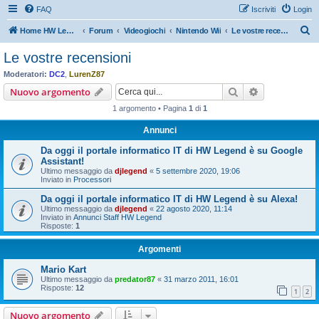
FAQ
Iscriviti
Login
C
Home HW Legend
Forum
Videogiochi
Nintendo Wii
Le vostre recensioni
e
Le vostre recensioni
r
Moderatori:
DC2
,
LurenZ87
c
Cerca
Ricerca avan
Nuovo argomento
a
1 argomento • Pagina
1
di
1
Annunci
Da oggi il portale informatico IT di HW Legend è su Google
Assistant!
Ultimo messaggio da
djlegend
«
5 settembre 2020, 19:06
Inviato in
Processori
Da oggi il portale informatico IT di HW Legend è su Alexa!
Ultimo messaggio da
djlegend
«
22 agosto 2020, 11:14
Inviato in
Annunci Staff HW Legend
Risposte:
1
Argomenti
Mario Kart
Ultimo messaggio da
predator87
«
31 marzo 2011, 16:01
Risposte:
12
1
2
Nuovo argomento