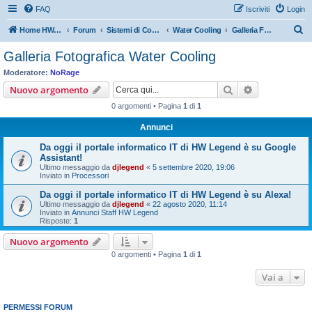
FAQ
Iscriviti
Login
C
Home HW Legend
Forum
Sistemi di Cooling
Water Cooling
Galleria Fotografica Water Cooling
e
Galleria Fotografica Water Cooling
r
Moderatore:
NoRage
c
Cerca
Ricerca avan
Nuovo argomento
a
0 argomenti • Pagina
1
di
1
Annunci
Da oggi il portale informatico IT di HW Legend è su Google
Assistant!
Ultimo messaggio da
djlegend
«
5 settembre 2020, 19:06
Inviato in
Processori
Da oggi il portale informatico IT di HW Legend è su Alexa!
Ultimo messaggio da
djlegend
«
22 agosto 2020, 11:14
Inviato in
Annunci Staff HW Legend
Risposte:
1
Nuovo argomento
0 argomenti • Pagina
1
di
1
Vai a
PERMESSI FORUM