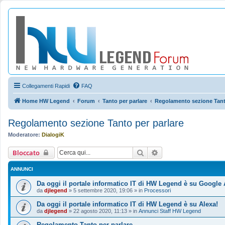
Collegamenti Rapidi
FAQ
Home HW Legend
Forum
Tanto per parlare
Regolamento sezione Tanto
Regolamento sezione Tanto per parlare
Moderatore:
DialogiK
Cerca
Ricerca avanzata
Bloccato
ANNUNCI
Da oggi il portale informatico IT di HW Legend è su Google 
da
djlegend
»
5 settembre 2020, 19:06
» in
Processori
Da oggi il portale informatico IT di HW Legend è su Alexa!
da
djlegend
»
22 agosto 2020, 11:13
» in
Annunci Staff HW Legend
Regolamento Tanto per parlare