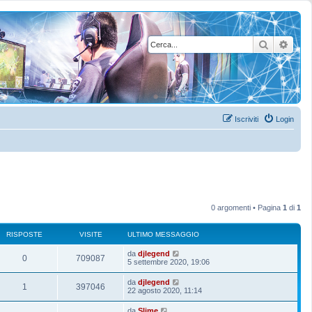
Cerca
Rice
Iscriviti
Login
0 argomenti • Pagina
1
di
1
RISPOSTE
VISITE
ULTIMO MESSAGGIO
U
da
djlegend
R
V
0
709087
l
5 settembre 2020, 19:06
t
i
i
i
U
da
djlegend
R
V
1
397046
m
l
22 agosto 2020, 11:14
s
s
o
t
m
i
i
i
U
da
Slime
p
i
e