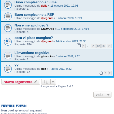
Buon compleanno a Slime!
Ultimo messaggio da
delly
«
13 ottobre 2021, 12:08
Risposte:
1
Buon compleanno a REF
Ultimo messaggio da
djlegend
«
9 ottobre 2020, 18:19
Non è meraviglioso ?
Ultimo messaggio da
CrazyDog
«
12 settembre 2013, 17:14
Risposte:
4
cosa vi piace mangiare?
Ultimo messaggio da
djlegend
«
14 dicembre 2019, 21:30
Risposte:
834
1
81
82
83
84
…
L'inversione cognitiva
Ultimo messaggio da
gluvocio
«
6 ottobre 2011, 2:26
Risposte:
1
??
Ultimo messaggio da
Rez
«
7 aprile 2011, 0:22
Risposte:
17
1
2
Nuovo argomento
7 argomenti • Pagina
1
di
1
Vai a
PERMESSI FORUM
Non puoi
aprire nuovi argomenti