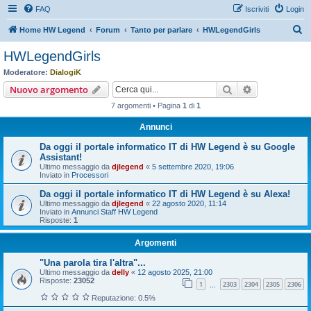
FAQ
Iscriviti
Login
C
Home HW Legend
Forum
Tanto per parlare
HWLegendGirls
e
HWLegendGirls
r
Moderatore:
DialogiK
c
Cerca
Ricerca avan
Nuovo argomento
a
7 argomenti • Pagina
1
di
1
Annunci
Da oggi il portale informatico IT di HW Legend è su Google
Assistant!
Ultimo messaggio da
djlegend
«
5 settembre 2020, 19:06
Inviato in
Processori
Da oggi il portale informatico IT di HW Legend è su Alexa!
Ultimo messaggio da
djlegend
«
22 agosto 2020, 11:14
Inviato in
Annunci Staff HW Legend
Risposte:
1
Argomenti
"Una parola tira l'altra"...
Ultimo messaggio da
delly
«
12 agosto 2025, 21:00
Risposte:
23052
1
2303
2304
2305
2306
…
Reputazione: 0.5%