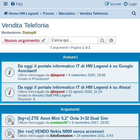
FAQ
Iscriviti
Login
C
Home HW Legend
Forum
Mercatino
Vendita Telefonia
e
Vendita Telefonia
r
Moderatore:
DialogiK
c
Cerca
Ricerca avan
Nuovo argomento
a
3 argomenti • Pagina
1
di
1
Annunci
Da oggi il portale informatico IT di HW Legend è su Google
Assistant!
Ultimo messaggio da
djlegend
«
5 settembre 2020, 19:06
Inviato in
Processori
Da oggi il portale informatico IT di HW Legend è su Alexa!
Ultimo messaggio da
djlegend
«
22 agosto 2020, 11:14
Inviato in
Annunci Staff HW Legend
Risposte:
1
Argomenti
[bg+s] ZTE Axon Mini 5,2" Octa 3+32 Dual Sim
Ultimo messaggio da
predator87
«
6 novembre 2017, 10:53
[fm +ss] VENDO Nokia N900 senza accessori
Ultimo messaggio da
EdoEvolution
«
24 settembre 2011, 0:43