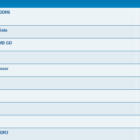
GDDR6
Sata
 MB GD
ssor
DDR3