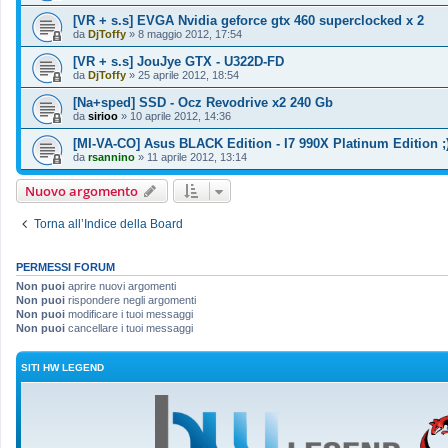
[VR + s.s] EVGA Nvidia geforce gtx 460 superclocked x 2
da
DjToffy
»
8 maggio 2012, 17:54
[VR + s.s] JouJye GTX - U322D-FD
da
DjToffy
»
25 aprile 2012, 18:54
[Na+sped] SSD - Ocz Revodrive x2 240 Gb
da
sirioo
»
10 aprile 2012, 14:36
[MI-VA-CO] Asus BLACK Edition - I7 990X Platinum Edition ;
da
rsannino
»
11 aprile 2012, 13:14
Nuovo argomento
Torna all’Indice della Board
PERMESSI FORUM
Non puoi
aprire nuovi argomenti
Non puoi
rispondere negli argomenti
Non puoi
modificare i tuoi messaggi
Non puoi
cancellare i tuoi messaggi
SITI HW LEGEND