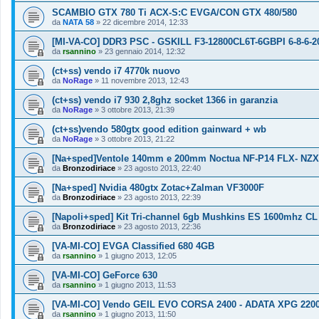
SCAMBIO GTX 780 Ti ACX-S:C EVGA/CON GTX 480/580
da
NATA 58
»
22 dicembre 2014, 12:33
[MI-VA-CO] DDR3 PSC - GSKILL F3-12800CL6T-6GBPI 6-8-6-20
da
rsannino
»
23 gennaio 2014, 12:32
(ct+ss) vendo i7 4770k nuovo
da
NoRage
»
11 novembre 2013, 12:43
(ct+ss) vendo i7 930 2,8ghz socket 1366 in garanzia
da
NoRage
»
3 ottobre 2013, 21:39
(ct+ss)vendo 580gtx good edition gainward + wb
da
NoRage
»
3 ottobre 2013, 21:22
[Na+sped]Ventole 140mm e 200mm Noctua NF-P14 FLX- NZX
da
Bronzodiriace
»
23 agosto 2013, 22:40
[Na+sped] Nvidia 480gtx Zotac+Zalman VF3000F
da
Bronzodiriace
»
23 agosto 2013, 22:39
[Napoli+sped] Kit Tri-channel 6gb Mushkins ES 1600mhz CL
da
Bronzodiriace
»
23 agosto 2013, 22:36
[VA-MI-CO] EVGA Classified 680 4GB
da
rsannino
»
1 giugno 2013, 12:05
[VA-MI-CO] GeForce 630
da
rsannino
»
1 giugno 2013, 11:53
[VA-MI-CO] Vendo GEIL EVO CORSA 2400 - ADATA XPG 220
da
rsannino
»
1 giugno 2013, 11:50