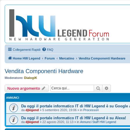
Collegamenti Rapidi
FAQ
Home HW Legend
Forum
Mercatino
Vendita Componenti Hardware
Vendita Componenti Hardware
Moderatore:
DialogiK
Cerca
Ricerca ava
Nuovo argomento
ANNUNCI
Da oggi il portale informatico IT di HW Legend è su Google 
da
djlegend
»
5 settembre 2020, 19:06
» in
Processori
Da oggi il portale informatico IT di HW Legend è su Alexa!
da
djlegend
»
22 agosto 2020, 11:13
» in
Annunci Staff HW Legend