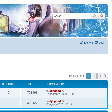
Cerca
Rice
Iscriviti
Login
1
2
3
P
60 argomenti
RISPOSTE
VISITE
ULTIMO MESSAGGIO
U
da
djlegend
R
V
0
703998
l
5 settembre 2020, 19:06
t
i
i
i
U
da
djlegend
R
V
1
392427
m
l
22 agosto 2020, 11:14
s
s
o
t
m
i
i
i
p
i
e