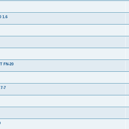
 1.6
T FN-20
 7-7
0