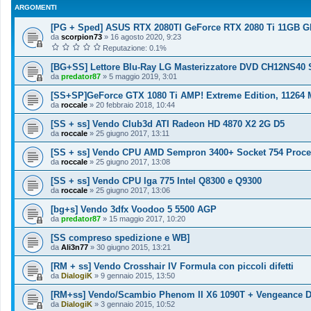
ARGOMENTI
[PG + Sped] ASUS RTX 2080TI GeForce RTX 2080 Ti 11GB 
da
scorpion73
»
16 agosto 2020, 9:23
Reputazione: 0.1%
[BG+SS] Lettore Blu-Ray LG Masterizzatore DVD CH12NS40 
da
predator87
»
5 maggio 2019, 3:01
[SS+SP]GeForce GTX 1080 Ti AMP! Extreme Edition, 11264
da
roccale
»
20 febbraio 2018, 10:44
[SS + ss] Vendo Club3d ATI Radeon HD 4870 X2 2G D5
da
roccale
»
25 giugno 2017, 13:11
[SS + ss] Vendo CPU AMD Sempron 3400+ Socket 754 Proce
da
roccale
»
25 giugno 2017, 13:08
[SS + ss] Vendo CPU lga 775 Intel Q8300 e Q9300
da
roccale
»
25 giugno 2017, 13:06
[bg+s] Vendo 3dfx Voodoo 5 5500 AGP
da
predator87
»
15 maggio 2017, 10:20
[SS compreso spedizione e WB]
da
Ali3n77
»
30 giugno 2015, 13:21
[RM + ss] Vendo Crosshair IV Formula con piccoli difetti
da
DialogiK
»
9 gennaio 2015, 13:50
[RM+ss] Vendo/Scambio Phenom II X6 1090T + Vengeance 
da
DialogiK
»
3 gennaio 2015, 10:52