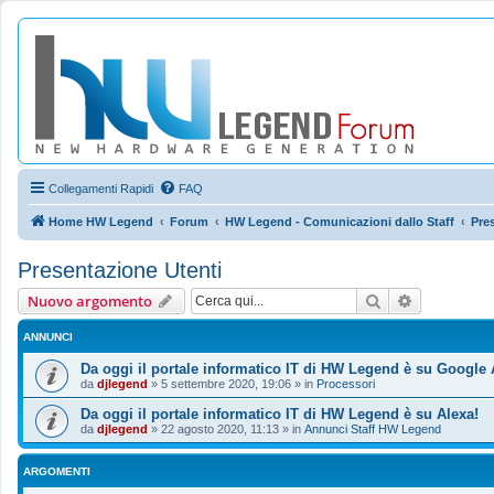
Collegamenti Rapidi
FAQ
Home HW Legend
Forum
HW Legend - Comunicazioni dallo Staff
Pre
Presentazione Utenti
Cerca
Ricerca ava
Nuovo argomento
ANNUNCI
Da oggi il portale informatico IT di HW Legend è su Google 
da
djlegend
»
5 settembre 2020, 19:06
» in
Processori
Da oggi il portale informatico IT di HW Legend è su Alexa!
da
djlegend
»
22 agosto 2020, 11:13
» in
Annunci Staff HW Legend
ARGOMENTI