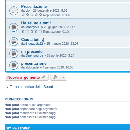
Presentazione
da
Lio
»
28 settembre 2021, 8:03
Reputazione: 0.3%
Un saluto a tutti!
da
Manny500
»
23 giugno 2017, 20:17
Reputazione: 0.1%
Ciao a tutti :)
da
linguaccia22
»
15 maggio 2020, 23:07
mi presento
da
Opensource
»
26 aprile 2020, 3:24
presentazione
da
aldocadei
»
7 gennaio 2020, 18:50
Nuovo argomento
Torna all’Indice della Board
PERMESSI FORUM
Non puoi
aprire nuovi argomenti
Non puoi
rispondere negli argomenti
Non puoi
modificare i tuoi messaggi
Non puoi
cancellare i tuoi messaggi
SITI HW LEGEND