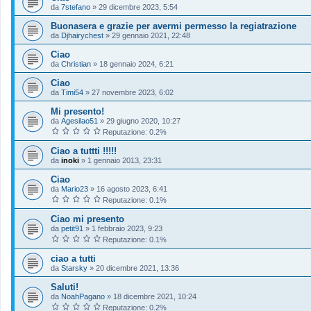
da
7stefano
»
29 dicembre 2023, 5:54
Buonasera e grazie per avermi permesso la regiatrazione
da
Djhairychest
»
29 gennaio 2021, 22:48
Ciao
da
Christian
»
18 gennaio 2024, 6:21
Ciao
da
Timi54
»
27 novembre 2023, 6:02
Mi presento!
da
Agesilao51
»
29 giugno 2020, 10:27
Reputazione: 0.2%
Ciao a tuttti !!!!!
da
inoki
»
1 gennaio 2013, 23:31
Ciao
da
Mario23
»
16 agosto 2023, 6:41
Reputazione: 0.1%
Ciao mi presento
da
petit91
»
1 febbraio 2023, 9:23
Reputazione: 0.1%
ciao a tutti
da
Starsky
»
20 dicembre 2021, 13:36
Saluti!
da
NoahPagano
»
18 dicembre 2021, 10:24
Reputazione: 0.2%