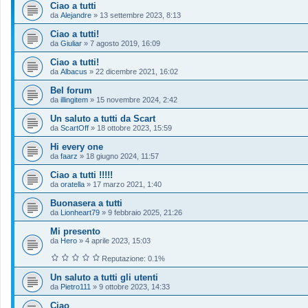
Ciao a tutti
da
Alejandre
»
13 settembre 2023, 8:13
Ciao a tutti!
da
Giuliar
»
7 agosto 2019, 16:09
Ciao a tutti!
da
Albacus
»
22 dicembre 2021, 16:02
Bel forum
da
illingitem
»
15 novembre 2024, 2:42
Un saluto a tutti da Scart
da
ScartOff
»
18 ottobre 2023, 15:59
Hi every one
da
faarz
»
18 giugno 2024, 11:57
Ciao a tutti !!!!!
da
oratella
»
17 marzo 2021, 1:40
Buonasera a tutti
da
Lionheart79
»
9 febbraio 2025, 21:26
Mi presento
da
Hero
»
4 aprile 2023, 15:03
Reputazione: 0.1%
Un saluto a tutti gli utenti
da
Pietro111
»
9 ottobre 2023, 14:33
Ciao