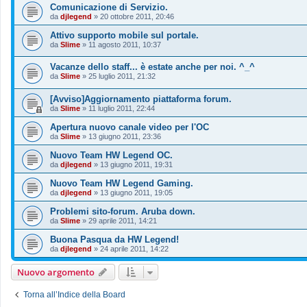
Comunicazione di Servizio.
da
djlegend
»
20 ottobre 2011, 20:46
Attivo supporto mobile sul portale.
da
Slime
»
11 agosto 2011, 10:37
Vacanze dello staff... è estate anche per noi. ^_^
da
Slime
»
25 luglio 2011, 21:32
[Avviso]Aggiornamento piattaforma forum.
da
Slime
»
11 luglio 2011, 22:44
Apertura nuovo canale video per l'OC
da
Slime
»
13 giugno 2011, 23:36
Nuovo Team HW Legend OC.
da
djlegend
»
13 giugno 2011, 19:31
Nuovo Team HW Legend Gaming.
da
djlegend
»
13 giugno 2011, 19:05
Problemi sito-forum. Aruba down.
da
Slime
»
29 aprile 2011, 14:21
Buona Pasqua da HW Legend!
da
djlegend
»
24 aprile 2011, 14:22
Nuovo argomento
Torna all’Indice della Board