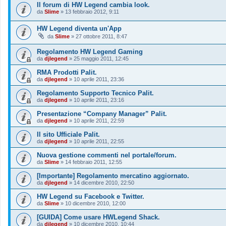
Il forum di HW Legend cambia look.
da
Slime
»
13 febbraio 2012, 9:11
HW Legend diventa un'App
da
Slime
»
27 ottobre 2011, 8:47
Regolamento HW Legend Gaming
da
djlegend
»
25 maggio 2011, 12:45
RMA Prodotti Palit.
da
djlegend
»
10 aprile 2011, 23:36
Regolamento Supporto Tecnico Palit.
da
djlegend
»
10 aprile 2011, 23:16
Presentazione “Company Manager” Palit.
da
djlegend
»
10 aprile 2011, 22:59
Il sito Ufficiale Palit.
da
djlegend
»
10 aprile 2011, 22:55
Nuova gestione commenti nel portale/forum.
da
Slime
»
14 febbraio 2011, 12:55
[Importante] Regolamento mercatino aggiornato.
da
djlegend
»
14 dicembre 2010, 22:50
HW Legend su Facebook e Twitter.
da
Slime
»
10 dicembre 2010, 12:00
[GUIDA] Come usare HWLegend Shack.
da
djlegend
»
10 dicembre 2010, 10:44