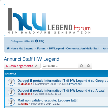
Collegamenti Rapidi
FAQ
Home HW Legend
Forum
HW Legend - Comunicazioni dallo Staff
Ann
Annunci Staff HW Legend
Cerca
Ricerca ava
Nuovo argomento
ANNUNCI
Da oggi il portale informatico IT di HW Legend è su Google 
da
djlegend
»
5 settembre 2020, 19:06
» in
Processori
Da oggi il portale informatico IT di HW Legend è su Alexa!
da
djlegend
»
22 agosto 2020, 11:13
Mail non valide o scadute. Leggere tutti!
da
Slime
»
9 novembre 2014, 21:52