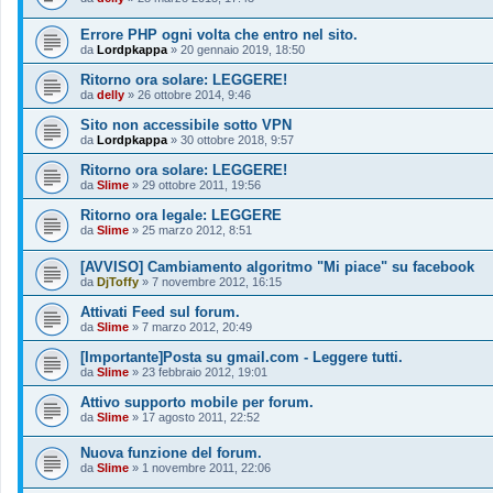
Errore PHP ogni volta che entro nel sito.
da
Lordpkappa
»
20 gennaio 2019, 18:50
Ritorno ora solare: LEGGERE!
da
delly
»
26 ottobre 2014, 9:46
Sito non accessibile sotto VPN
da
Lordpkappa
»
30 ottobre 2018, 9:57
Ritorno ora solare: LEGGERE!
da
Slime
»
29 ottobre 2011, 19:56
Ritorno ora legale: LEGGERE
da
Slime
»
25 marzo 2012, 8:51
[AVVISO] Cambiamento algoritmo "Mi piace" su facebook
da
DjToffy
»
7 novembre 2012, 16:15
Attivati Feed sul forum.
da
Slime
»
7 marzo 2012, 20:49
[Importante]Posta su gmail.com - Leggere tutti.
da
Slime
»
23 febbraio 2012, 19:01
Attivo supporto mobile per forum.
da
Slime
»
17 agosto 2011, 22:52
Nuova funzione del forum.
da
Slime
»
1 novembre 2011, 22:06