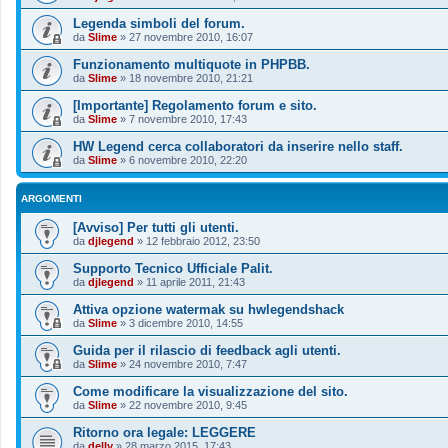
Legenda simboli del forum.
da
Slime
»
27 novembre 2010, 16:07
Funzionamento multiquote in PHPBB.
da
Slime
»
18 novembre 2010, 21:21
[Importante] Regolamento forum e sito.
da
Slime
»
7 novembre 2010, 17:43
HW Legend cerca collaboratori da inserire nello staff.
da
Slime
»
6 novembre 2010, 22:20
ARGOMENTI
[Avviso] Per tutti gli utenti.
da
djlegend
»
12 febbraio 2012, 23:50
Supporto Tecnico Ufficiale Palit.
da
djlegend
»
11 aprile 2011, 21:43
Attiva opzione watermak su hwlegendshack
da
Slime
»
3 dicembre 2010, 14:55
Guida per il rilascio di feedback agli utenti.
da
Slime
»
24 novembre 2010, 7:47
Come modificare la visualizzazione del sito.
da
Slime
»
22 novembre 2010, 9:45
Ritorno ora legale: LEGGERE
da
delly
»
28 marzo 2015, 17:43