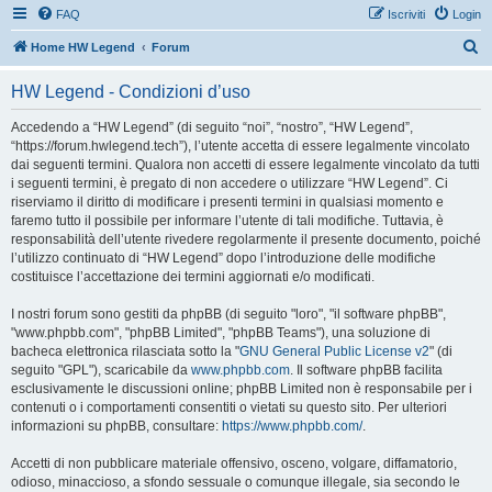
FAQ
Iscriviti
Login
C
Home HW Legend
Forum
e
HW Legend - Condizioni d’uso
r
c
Accedendo a “HW Legend” (di seguito “noi”, “nostro”, “HW Legend”,
“https://forum.hwlegend.tech”), l’utente accetta di essere legalmente vincolato
a
dai seguenti termini. Qualora non accetti di essere legalmente vincolato da tutti
i seguenti termini, è pregato di non accedere o utilizzare “HW Legend”. Ci
riserviamo il diritto di modificare i presenti termini in qualsiasi momento e
faremo tutto il possibile per informare l’utente di tali modifiche. Tuttavia, è
responsabilità dell’utente rivedere regolarmente il presente documento, poiché
l’utilizzo continuato di “HW Legend” dopo l’introduzione delle modifiche
costituisce l’accettazione dei termini aggiornati e/o modificati.
I nostri forum sono gestiti da phpBB (di seguito "loro", "il software phpBB",
"www.phpbb.com", "phpBB Limited", "phpBB Teams"), una soluzione di
bacheca elettronica rilasciata sotto la "
GNU General Public License v2
" (di
seguito "GPL"), scaricabile da
www.phpbb.com
. Il software phpBB facilita
esclusivamente le discussioni online; phpBB Limited non è responsabile per i
contenuti o i comportamenti consentiti o vietati su questo sito. Per ulteriori
informazioni su phpBB, consultare:
https://www.phpbb.com/
.
Accetti di non pubblicare materiale offensivo, osceno, volgare, diffamatorio,
odioso, minaccioso, a sfondo sessuale o comunque illegale, sia secondo le