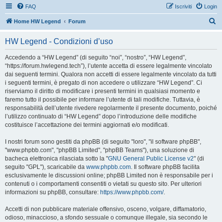
FAQ
Iscriviti
Login
C
Home HW Legend
Forum
e
HW Legend - Condizioni d’uso
r
c
Accedendo a “HW Legend” (di seguito “noi”, “nostro”, “HW Legend”,
“https://forum.hwlegend.tech”), l’utente accetta di essere legalmente vincolato
a
dai seguenti termini. Qualora non accetti di essere legalmente vincolato da tutti
i seguenti termini, è pregato di non accedere o utilizzare “HW Legend”. Ci
riserviamo il diritto di modificare i presenti termini in qualsiasi momento e
faremo tutto il possibile per informare l’utente di tali modifiche. Tuttavia, è
responsabilità dell’utente rivedere regolarmente il presente documento, poiché
l’utilizzo continuato di “HW Legend” dopo l’introduzione delle modifiche
costituisce l’accettazione dei termini aggiornati e/o modificati.
I nostri forum sono gestiti da phpBB (di seguito "loro", "il software phpBB",
"www.phpbb.com", "phpBB Limited", "phpBB Teams"), una soluzione di
bacheca elettronica rilasciata sotto la "
GNU General Public License v2
" (di
seguito "GPL"), scaricabile da
www.phpbb.com
. Il software phpBB facilita
esclusivamente le discussioni online; phpBB Limited non è responsabile per i
contenuti o i comportamenti consentiti o vietati su questo sito. Per ulteriori
informazioni su phpBB, consultare:
https://www.phpbb.com/
.
Accetti di non pubblicare materiale offensivo, osceno, volgare, diffamatorio,
odioso, minaccioso, a sfondo sessuale o comunque illegale, sia secondo le