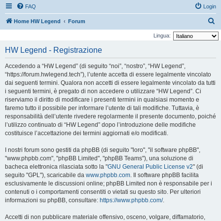
FAQ
Login
C
Home HW Legend
Forum
e
Lingua:
r
HW Legend - Registrazione
c
Accedendo a “HW Legend” (di seguito “noi”, “nostro”, “HW Legend”,
a
“https://forum.hwlegend.tech”), l’utente accetta di essere legalmente vincolato
dai seguenti termini. Qualora non accetti di essere legalmente vincolato da tutti
i seguenti termini, è pregato di non accedere o utilizzare “HW Legend”. Ci
riserviamo il diritto di modificare i presenti termini in qualsiasi momento e
faremo tutto il possibile per informare l’utente di tali modifiche. Tuttavia, è
responsabilità dell’utente rivedere regolarmente il presente documento, poiché
l’utilizzo continuato di “HW Legend” dopo l’introduzione delle modifiche
costituisce l’accettazione dei termini aggiornati e/o modificati.
I nostri forum sono gestiti da phpBB (di seguito "loro", "il software phpBB",
"www.phpbb.com", "phpBB Limited", "phpBB Teams"), una soluzione di
bacheca elettronica rilasciata sotto la "
GNU General Public License v2
" (di
seguito "GPL"), scaricabile da
www.phpbb.com
. Il software phpBB facilita
esclusivamente le discussioni online; phpBB Limited non è responsabile per i
contenuti o i comportamenti consentiti o vietati su questo sito. Per ulteriori
informazioni su phpBB, consultare:
https://www.phpbb.com/
.
Accetti di non pubblicare materiale offensivo, osceno, volgare, diffamatorio,