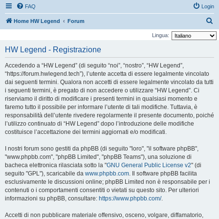
FAQ
Login
C
Home HW Legend
Forum
e
Lingua:
r
HW Legend - Registrazione
c
Accedendo a “HW Legend” (di seguito “noi”, “nostro”, “HW Legend”,
a
“https://forum.hwlegend.tech”), l’utente accetta di essere legalmente vincolato
dai seguenti termini. Qualora non accetti di essere legalmente vincolato da tutti
i seguenti termini, è pregato di non accedere o utilizzare “HW Legend”. Ci
riserviamo il diritto di modificare i presenti termini in qualsiasi momento e
faremo tutto il possibile per informare l’utente di tali modifiche. Tuttavia, è
responsabilità dell’utente rivedere regolarmente il presente documento, poiché
l’utilizzo continuato di “HW Legend” dopo l’introduzione delle modifiche
costituisce l’accettazione dei termini aggiornati e/o modificati.
I nostri forum sono gestiti da phpBB (di seguito "loro", "il software phpBB",
"www.phpbb.com", "phpBB Limited", "phpBB Teams"), una soluzione di
bacheca elettronica rilasciata sotto la "
GNU General Public License v2
" (di
seguito "GPL"), scaricabile da
www.phpbb.com
. Il software phpBB facilita
esclusivamente le discussioni online; phpBB Limited non è responsabile per i
contenuti o i comportamenti consentiti o vietati su questo sito. Per ulteriori
informazioni su phpBB, consultare:
https://www.phpbb.com/
.
Accetti di non pubblicare materiale offensivo, osceno, volgare, diffamatorio,