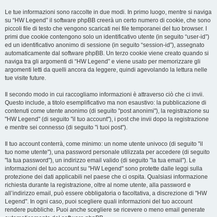
Le tue informazioni sono raccolte in due modi. In primo luogo, mentre si naviga
su “HW Legend” il software phpBB creerà un certo numero di cookie, che sono
piccoli file di testo che vengono scaricati nei file temporanei del tuo browser. I
primi due cookie contengono solo un identificativo utente (in seguito “user-id”)
ed un identificativo anonimo di sessione (in seguito “session-id”), assegnato
automaticamente dal software phpBB. Un terzo cookie viene creato quando si
naviga tra gli argomenti di “HW Legend” e viene usato per memorizzare gli
argomenti letti da quelli ancora da leggere, quindi agevolando la lettura nelle
tue visite future.
Il secondo modo in cui raccogliamo informazioni è attraverso ciò che ci invii.
Questo include, a titolo esemplificativo ma non esaustivo: la pubblicazione di
contenuti come utente anonimo (di seguito "post anonimi"), la registrazione su
"HW Legend" (di seguito "il tuo account"), i post che invii dopo la registrazione
e mentre sei connesso (di seguito "i tuoi post").
Il tuo account conterrà, come minimo: un nome utente univoco (di seguito "il
tuo nome utente"), una password personale utilizzata per accedere (di seguito
"la tua password"), un indirizzo email valido (di seguito "la tua email"). Le
informazioni del tuo account su "HW Legend" sono protette dalle leggi sulla
protezione dei dati applicabili nel paese che ci ospita. Qualsiasi informazione
richiesta durante la registrazione, oltre al nome utente, alla password e
all’indirizzo email, può essere obbligatoria o facoltativa, a discrezione di "HW
Legend". In ogni caso, puoi scegliere quali informazioni del tuo account
rendere pubbliche. Puoi anche scegliere se ricevere o meno email generate