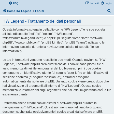
FAQ
Iscriviti
Login
C
Home HW Legend
Forum
e
HW Legend - Trattamento dei dati personali
r
c
Questa informativa spiega in dettaglio come "HW Legend" e le sue società
affiliate (di seguito "noi", "ci", "nostro", "HW Legend",
a
"https://forum.hwlegend.tech") e phpBB (di seguito "loro", "loro", "software
phpBB", "www.phpbb.com", "phpBB Limited", "phpBB Teams") utilizzano le
informazioni raccolte durante la navigazione sul sito (di seguito "le tue
informazioni").
Le tue informazioni vengono raccolte in due modi. Quando navighi su "HW
Legend", il software phpBB crea diversi cookie. I cookie sono piccoli file di
testo memorizzati nei file temporanei del tuo browser. I primi due cookie
contengono un identificativo utente (di seguito "user-id") e un identificativo di
sessione anonimo (di seguito "session-id"), entrambi assegnati
automaticamente dal software phpBB. Un terzo cookie viene creato dopo che
hai visualizzato gli argomenti all’interno di "HW Legend". Questo cookie
memorizza le informazioni sugli argomenti che hai letto, migliorando così la tua
esperienza utente.
Potremmo anche creare cookie esterni al software phpBB durante la
navigazione su "HW Legend". Questi non rientrano nell’ambito di questo
documento, che tratta esclusivamente i cookie creati dal software phpBB.