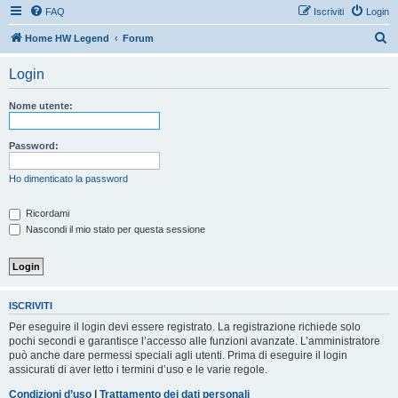
FAQ
Iscriviti
Login
C
Home HW Legend
Forum
e
Login
r
c
Nome utente:
a
Password:
Ho dimenticato la password
Ricordami
Nascondi il mio stato per questa sessione
ISCRIVITI
Per eseguire il login devi essere registrato. La registrazione richiede solo
pochi secondi e garantisce l’accesso alle funzioni avanzate. L’amministratore
può anche dare permessi speciali agli utenti. Prima di eseguire il login
assicurati di aver letto i termini d’uso e le varie regole.
Condizioni d’uso
|
Trattamento dei dati personali