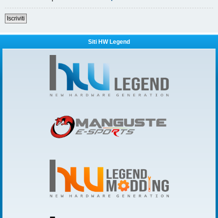
Iscriviti
Siti HW Legend