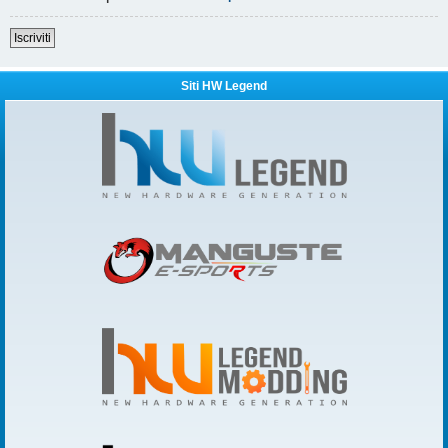
Iscriviti
Siti HW Legend