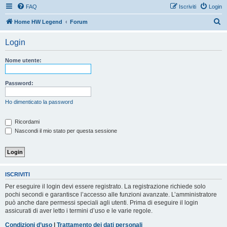
FAQ
Iscriviti
Login
C
Home HW Legend
Forum
e
Login
r
c
Nome utente:
a
Password:
Ho dimenticato la password
Ricordami
Nascondi il mio stato per questa sessione
ISCRIVITI
Per eseguire il login devi essere registrato. La registrazione richiede solo
pochi secondi e garantisce l’accesso alle funzioni avanzate. L’amministratore
può anche dare permessi speciali agli utenti. Prima di eseguire il login
assicurati di aver letto i termini d’uso e le varie regole.
Condizioni d’uso
|
Trattamento dei dati personali