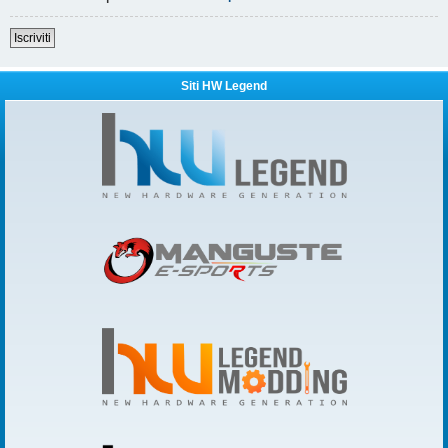
Iscriviti
Siti HW Legend