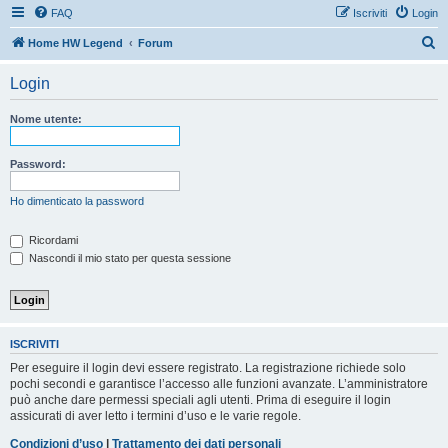
FAQ
Iscriviti
Login
C
Home HW Legend
Forum
e
Login
r
c
Nome utente:
a
Password:
Ho dimenticato la password
Ricordami
Nascondi il mio stato per questa sessione
ISCRIVITI
Per eseguire il login devi essere registrato. La registrazione richiede solo
pochi secondi e garantisce l’accesso alle funzioni avanzate. L’amministratore
può anche dare permessi speciali agli utenti. Prima di eseguire il login
assicurati di aver letto i termini d’uso e le varie regole.
Condizioni d’uso
|
Trattamento dei dati personali