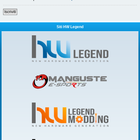
Iscriviti
Siti HW Legend