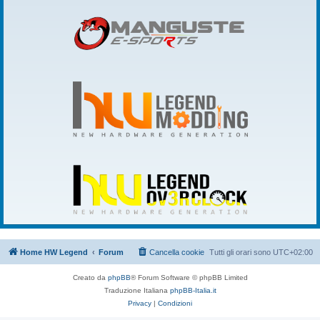
Home HW Legend
Forum
Cancella cookie
Tutti gli orari sono
UTC+02:00
Creato da
phpBB
® Forum Software © phpBB Limited
Traduzione Italiana
phpBB-Italia.it
Privacy
|
Condizioni