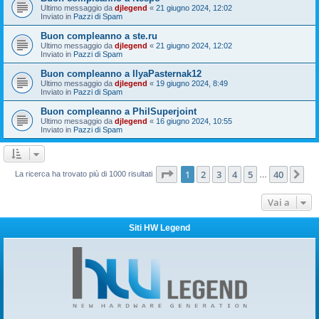
Ultimo messaggio da
djlegend
«
21 giugno 2024, 12:02
Inviato in
Pazzi di Spam
Buon compleanno a ste.ru
Ultimo messaggio da
djlegend
«
21 giugno 2024, 12:02
Inviato in
Pazzi di Spam
Buon compleanno a IlyaPasternak12
Ultimo messaggio da
djlegend
«
19 giugno 2024, 8:49
Inviato in
Pazzi di Spam
Buon compleanno a PhilSuperjoint
Ultimo messaggio da
djlegend
«
16 giugno 2024, 10:55
Inviato in
Pazzi di Spam
Pagina
1
di
40
1
2
3
4
5
40
Pr
La ricerca ha trovato più di 1000 risultati
…
Vai a
Siti HW Legend