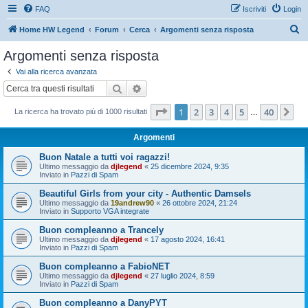
FAQ
Iscriviti
Login
C
Home HW Legend
Forum
Cerca
Argomenti senza risposta
e
Argomenti senza risposta
r
Vai alla ricerca avanzata
c
Cerca
Ricerca avanzata
a
Pagina
1
di
40
1
2
3
4
5
40
Pr
La ricerca ha trovato più di 1000 risultati
…
Argomenti
Buon Natale a tutti voi ragazzi!
Ultimo messaggio da
djlegend
«
25 dicembre 2024, 9:35
Inviato in
Pazzi di Spam
Beautiful Girls from your city - Authentic Damsels
Ultimo messaggio da
19andrew90
«
26 ottobre 2024, 21:24
Inviato in
Supporto VGA integrate
Buon compleanno a Trancely
Ultimo messaggio da
djlegend
«
17 agosto 2024, 16:41
Inviato in
Pazzi di Spam
Buon compleanno a FabioNET
Ultimo messaggio da
djlegend
«
27 luglio 2024, 8:59
Inviato in
Pazzi di Spam
Buon compleanno a DanyPYT