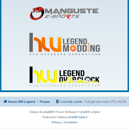
Home HW Legend
Forum
Cancella cookie
Tutti gli orari sono
UTC+02:00
Creato da
phpBB
® Forum Software © phpBB Limited
Traduzione Italiana
phpBB-Italia.it
Privacy
|
Condizioni