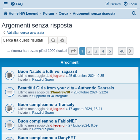
FAQ
Iscriviti
Login
C
Home HW Legend
Forum
Cerca
Argomenti senza risposta
e
Argomenti senza risposta
r
Vai alla ricerca avanzata
c
Cerca
Ricerca avanzata
a
Pagina
1
di
40
1
2
3
4
5
40
Pr
La ricerca ha trovato più di 1000 risultati
…
Argomenti
Buon Natale a tutti voi ragazzi!
Ultimo messaggio da
djlegend
«
25 dicembre 2024, 9:35
Inviato in
Pazzi di Spam
Beautiful Girls from your city - Authentic Damsels
Ultimo messaggio da
19andrew90
«
26 ottobre 2024, 21:24
Inviato in
Supporto VGA integrate
Buon compleanno a Trancely
Ultimo messaggio da
djlegend
«
17 agosto 2024, 16:41
Inviato in
Pazzi di Spam
Buon compleanno a FabioNET
Ultimo messaggio da
djlegend
«
27 luglio 2024, 8:59
Inviato in
Pazzi di Spam
Buon compleanno a DanyPYT