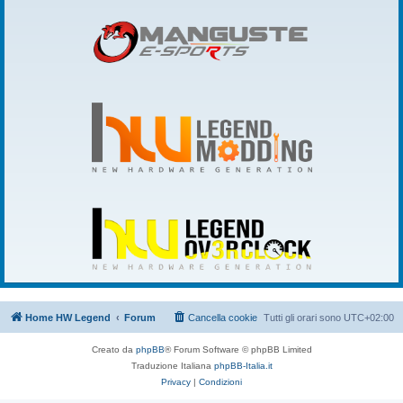
Home HW Legend
Forum
Cancella cookie
Tutti gli orari sono
UTC+02:00
Creato da
phpBB
® Forum Software © phpBB Limited
Traduzione Italiana
phpBB-Italia.it
Privacy
|
Condizioni