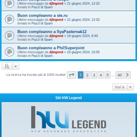
Ultimo messaggio da
djlegend
«
21 giugno 2024, 12:02
Inviato in
Pazzi di Spam
Buon compleanno a ste.ru
Ultimo messaggio da
djlegend
«
21 giugno 2024, 12:02
Inviato in
Pazzi di Spam
Buon compleanno a IlyaPasternak12
Ultimo messaggio da
djlegend
«
19 giugno 2024, 8:49
Inviato in
Pazzi di Spam
Buon compleanno a PhilSuperjoint
Ultimo messaggio da
djlegend
«
16 giugno 2024, 10:55
Inviato in
Pazzi di Spam
Pagina
1
di
40
1
2
3
4
5
40
Pr
La ricerca ha trovato più di 1000 risultati
…
Vai a
Siti HW Legend