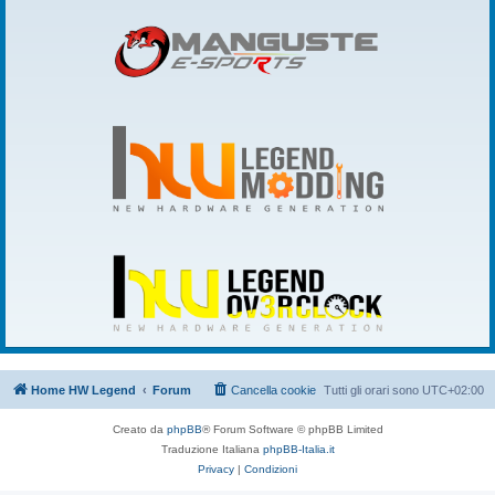
Home HW Legend
Forum
Cancella cookie
Tutti gli orari sono
UTC+02:00
Creato da
phpBB
® Forum Software © phpBB Limited
Traduzione Italiana
phpBB-Italia.it
Privacy
|
Condizioni