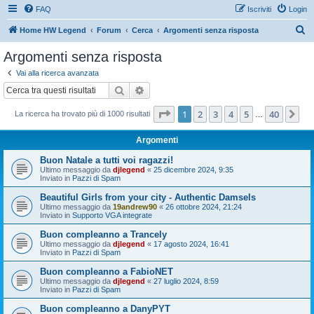
FAQ
Iscriviti
Login
C
Home HW Legend
Forum
Cerca
Argomenti senza risposta
e
Argomenti senza risposta
r
Vai alla ricerca avanzata
c
Cerca
Ricerca avanzata
a
Pagina
1
di
40
1
2
3
4
5
40
Pr
La ricerca ha trovato più di 1000 risultati
…
Argomenti
Buon Natale a tutti voi ragazzi!
Ultimo messaggio da
djlegend
«
25 dicembre 2024, 9:35
Inviato in
Pazzi di Spam
Beautiful Girls from your city - Authentic Damsels
Ultimo messaggio da
19andrew90
«
26 ottobre 2024, 21:24
Inviato in
Supporto VGA integrate
Buon compleanno a Trancely
Ultimo messaggio da
djlegend
«
17 agosto 2024, 16:41
Inviato in
Pazzi di Spam
Buon compleanno a FabioNET
Ultimo messaggio da
djlegend
«
27 luglio 2024, 8:59
Inviato in
Pazzi di Spam
Buon compleanno a DanyPYT