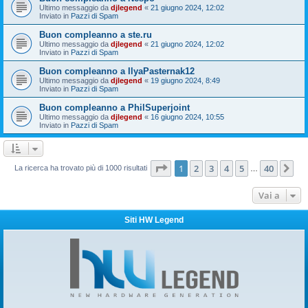
Ultimo messaggio da
djlegend
«
21 giugno 2024, 12:02
Inviato in
Pazzi di Spam
Buon compleanno a ste.ru
Ultimo messaggio da
djlegend
«
21 giugno 2024, 12:02
Inviato in
Pazzi di Spam
Buon compleanno a IlyaPasternak12
Ultimo messaggio da
djlegend
«
19 giugno 2024, 8:49
Inviato in
Pazzi di Spam
Buon compleanno a PhilSuperjoint
Ultimo messaggio da
djlegend
«
16 giugno 2024, 10:55
Inviato in
Pazzi di Spam
Pagina
1
di
40
1
2
3
4
5
40
Pr
La ricerca ha trovato più di 1000 risultati
…
Vai a
Siti HW Legend