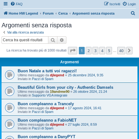
FAQ
Iscriviti
Login
C
Home HW Legend
Forum
Cerca
Argomenti senza risposta
e
Argomenti senza risposta
r
Vai alla ricerca avanzata
c
Cerca
Ricerca avanzata
a
Pagina
1
di
40
1
2
3
4
5
40
Pr
La ricerca ha trovato più di 1000 risultati
…
Argomenti
Buon Natale a tutti voi ragazzi!
Ultimo messaggio da
djlegend
«
25 dicembre 2024, 9:35
Inviato in
Pazzi di Spam
Beautiful Girls from your city - Authentic Damsels
Ultimo messaggio da
19andrew90
«
26 ottobre 2024, 21:24
Inviato in
Supporto VGA integrate
Buon compleanno a Trancely
Ultimo messaggio da
djlegend
«
17 agosto 2024, 16:41
Inviato in
Pazzi di Spam
Buon compleanno a FabioNET
Ultimo messaggio da
djlegend
«
27 luglio 2024, 8:59
Inviato in
Pazzi di Spam
Buon compleanno a DanyPYT