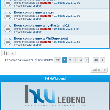
Ultimo messaggio da
djlegend
«
21 giugno 2024, 12:02
Inviato in
Pazzi di Spam
Buon compleanno a ste.ru
Ultimo messaggio da
djlegend
«
21 giugno 2024, 12:02
Inviato in
Pazzi di Spam
Buon compleanno a IlyaPasternak12
Ultimo messaggio da
djlegend
«
19 giugno 2024, 8:49
Inviato in
Pazzi di Spam
Buon compleanno a PhilSuperjoint
Ultimo messaggio da
djlegend
«
16 giugno 2024, 10:55
Inviato in
Pazzi di Spam
Pagina
1
di
40
1
2
3
4
5
40
Pr
La ricerca ha trovato più di 1000 risultati
…
Vai a
Siti HW Legend