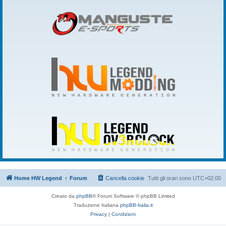
Home HW Legend
Forum
Cancella cookie
Tutti gli orari sono
UTC+02:00
Creato da
phpBB
® Forum Software © phpBB Limited
Traduzione Italiana
phpBB-Italia.it
Privacy
|
Condizioni