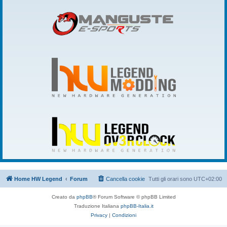
Home HW Legend
Forum
Cancella cookie
Tutti gli orari sono
UTC+02:00
Creato da
phpBB
® Forum Software © phpBB Limited
Traduzione Italiana
phpBB-Italia.it
Privacy
|
Condizioni