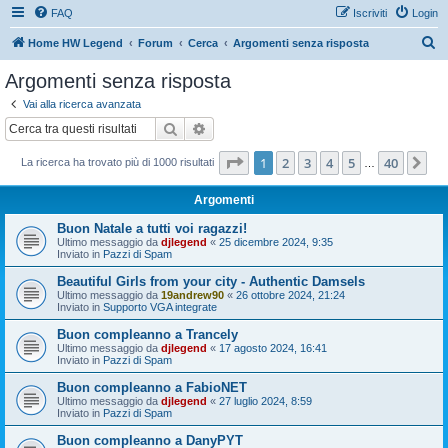
FAQ
Iscriviti
Login
C
Home HW Legend
Forum
Cerca
Argomenti senza risposta
e
Argomenti senza risposta
r
Vai alla ricerca avanzata
c
Cerca
Ricerca avanzata
a
Pagina
1
di
40
1
2
3
4
5
40
Pr
La ricerca ha trovato più di 1000 risultati
…
Argomenti
Buon Natale a tutti voi ragazzi!
Ultimo messaggio da
djlegend
«
25 dicembre 2024, 9:35
Inviato in
Pazzi di Spam
Beautiful Girls from your city - Authentic Damsels
Ultimo messaggio da
19andrew90
«
26 ottobre 2024, 21:24
Inviato in
Supporto VGA integrate
Buon compleanno a Trancely
Ultimo messaggio da
djlegend
«
17 agosto 2024, 16:41
Inviato in
Pazzi di Spam
Buon compleanno a FabioNET
Ultimo messaggio da
djlegend
«
27 luglio 2024, 8:59
Inviato in
Pazzi di Spam
Buon compleanno a DanyPYT