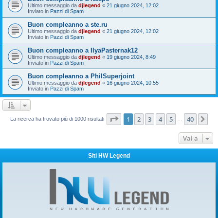
Ultimo messaggio da
djlegend
«
21 giugno 2024, 12:02
Inviato in
Pazzi di Spam
Buon compleanno a ste.ru
Ultimo messaggio da
djlegend
«
21 giugno 2024, 12:02
Inviato in
Pazzi di Spam
Buon compleanno a IlyaPasternak12
Ultimo messaggio da
djlegend
«
19 giugno 2024, 8:49
Inviato in
Pazzi di Spam
Buon compleanno a PhilSuperjoint
Ultimo messaggio da
djlegend
«
16 giugno 2024, 10:55
Inviato in
Pazzi di Spam
Pagina
1
di
40
1
2
3
4
5
40
Pr
La ricerca ha trovato più di 1000 risultati
…
Vai a
Siti HW Legend