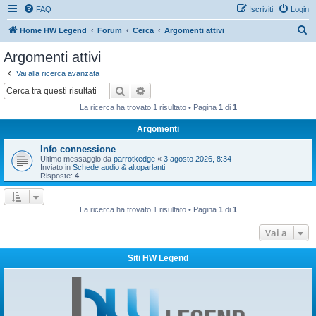
FAQ
Iscriviti
Login
C
Home HW Legend
Forum
Cerca
Argomenti attivi
e
Argomenti attivi
r
Vai alla ricerca avanzata
c
Cerca
Ricerca avanzata
a
La ricerca ha trovato 1 risultato • Pagina
1
di
1
Argomenti
Info connessione
Ultimo messaggio da
parrotkedge
«
3 agosto 2026, 8:34
Inviato in
Schede audio & altoparlanti
Risposte:
4
La ricerca ha trovato 1 risultato • Pagina
1
di
1
Vai a
Siti HW Legend