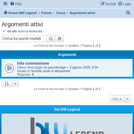
FAQ
Iscriviti
Login
C
Home HW Legend
Forum
Cerca
Argomenti attivi
e
Argomenti attivi
r
Vai alla ricerca avanzata
c
Cerca
Ricerca avanzata
a
La ricerca ha trovato 1 risultato • Pagina
1
di
1
Argomenti
Info connessione
Ultimo messaggio da
parrotkedge
«
3 agosto 2026, 8:34
Inviato in
Schede audio & altoparlanti
Risposte:
4
La ricerca ha trovato 1 risultato • Pagina
1
di
1
Vai a
Siti HW Legend